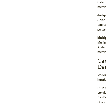
Selam
membe
Jackp
Salah 
taruh
pelua
Multip
Multi
Anda 
membe
Car
Da
Untuk
langk
Pilih
Langka
Pastik
Cash 