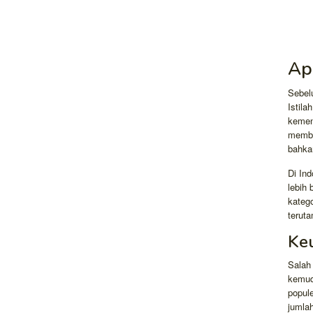
Ap
Sebelu
Istila
kemen
membe
bahka
Di In
lebih
kateg
terut
Ke
Salah
kemud
popul
jumla