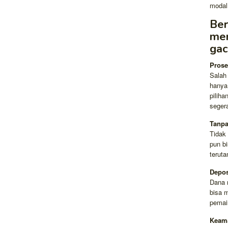
modal 
Ber
men
gac
Prose
Salah
hanya
pilih
seger
Tanpa
Tidak
pun b
terut
Depos
Dana 
bisa 
pemai
Keama