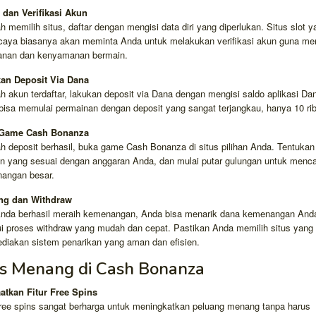
r dan Verifikasi Akun
h memilih situs, daftar dengan mengisi data diri yang diperlukan. Situs slot y
rcaya biasanya akan meminta Anda untuk melakukan verifikasi akun guna me
nan dan kenyamanan bermain.
an Deposit Via Dana
h akun terdaftar, lakukan deposit via Dana dengan mengisi saldo aplikasi Da
bisa memulai permainan dengan deposit yang sangat terjangkau, hanya 10 rib
 Game Cash Bonanza
ah deposit berhasil, buka game Cash Bonanza di situs pilihan Anda. Tentukan
an yang sesuai dengan anggaran Anda, dan mulai putar gulungan untuk menca
angan besar.
ng dan Withdraw
Anda berhasil meraih kemenangan, Anda bisa menarik dana kemenangan And
ui proses withdraw yang mudah dan cepat. Pastikan Anda memilih situs yang
diakan sistem penarikan yang aman dan efisien.
ps Menang di Cash Bonanza
atkan Fitur Free Spins
 free spins sangat berharga untuk meningkatkan peluang menang tanpa harus