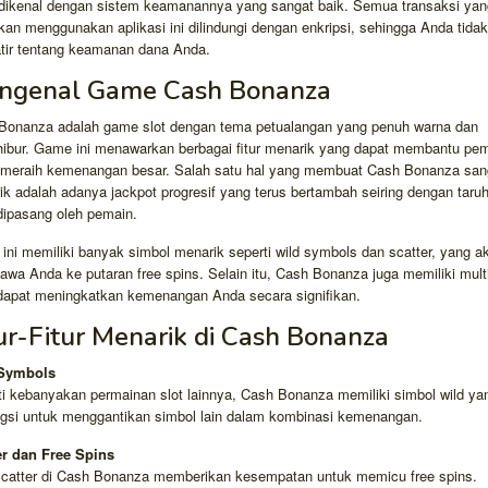
dikenal dengan sistem keamanannya yang sangat baik. Semua transaksi yan
kan menggunakan aplikasi ini dilindungi dengan enkripsi, sehingga Anda tidak
tir tentang keamanan dana Anda.
ngenal Game Cash Bonanza
Bonanza adalah game slot dengan tema petualangan yang penuh warna dan
ibur. Game ini menawarkan berbagai fitur menarik yang dapat membantu pe
 meraih kemenangan besar. Salah satu hal yang membuat Cash Bonanza san
ik adalah adanya jackpot progresif yang terus bertambah seiring dengan taru
dipasang oleh pemain.
ini memiliki banyak simbol menarik seperti wild symbols dan scatter, yang a
a Anda ke putaran free spins. Selain itu, Cash Bonanza juga memiliki multi
dapat meningkatkan kemenangan Anda secara signifikan.
ur-Fitur Menarik di Cash Bonanza
 Symbols
ti kebanyakan permainan slot lainnya, Cash Bonanza memiliki simbol wild ya
ngsi untuk menggantikan simbol lain dalam kombinasi kemenangan.
er dan Free Spins
 scatter di Cash Bonanza memberikan kesempatan untuk memicu free spins.