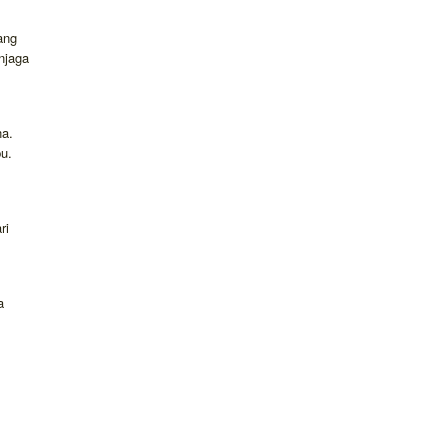
ang
njaga
na.
u.
ri
a