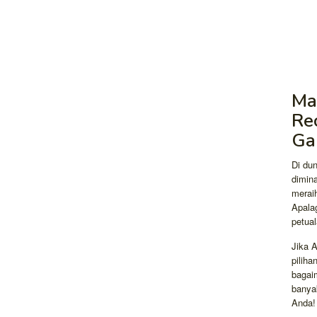
Ma
Re
Ga
Di du
dimin
meraih
Apala
petual
Jika 
piliha
bagai
banya
Anda!