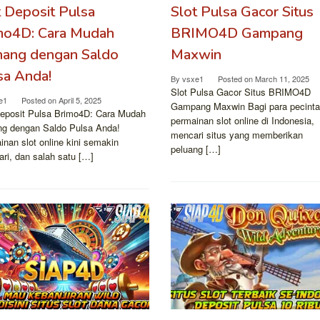
t Deposit Pulsa
Slot Pulsa Gacor Situs
mo4D: Cara Mudah
BRIMO4D Gampang
ang dengan Saldo
Maxwin
sa Anda!
By
vsxe1
Posted on
March 11, 2025
Slot Pulsa Gacor Situs BRIMO4D
e1
Posted on
April 5, 2025
Gampang Maxwin Bagi para pecinta
Deposit Pulsa Brimo4D: Cara Mudah
permainan slot online di Indonesia,
g dengan Saldo Pulsa Anda!
mencari situs yang memberikan
nan slot online kini semakin
peluang […]
ri, dan salah satu […]