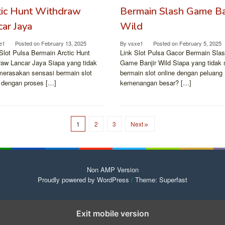
tic Hunt Withdraw
Bermain Slash Game Ba
car Jaya
Wild
e1
Posted on
February 13, 2025
By
vsxe1
Posted on
February 5, 2025
Slot Pulsa Bermain Arctic Hunt
Link Slot Pulsa Gacor Bermain Sla
raw Lancar Jaya Siapa yang tidak
Game Banjir Wild Siapa yang tidak
 merasakan sensasi bermain slot
bermain slot online dengan peluang
e dengan proses […]
kemenangan besar? […]
1
2
3
Next
Non AMP Version
Proudly powered by WordPress
/
Theme: Superfast
Exit mobile version