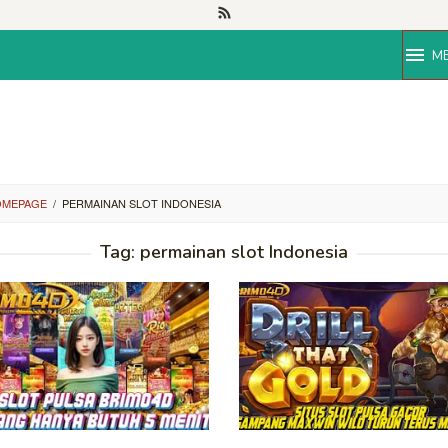
M
OMEPAGE
/
PERMAINAN SLOT INDONESIA
Tag:
permainan slot Indonesia