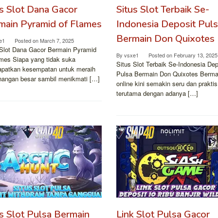
us Slot Dana Gacor
Situs Slot Terbaik Se-
main Pyramid of Flames
Indonesia Deposit Pul
Bermain Don Quixotes
e1
Posted on
March 7, 2025
 Slot Dana Gacor Bermain Pyramid
By
vsxe1
Posted on
February 13, 2025
ames Siapa yang tidak suka
Situs Slot Terbaik Se-Indonesia Dep
patkan kesempatan untuk meraih
Pulsa Bermain Don Quixotes Bermai
angan besar sambil menikmati […]
online kini semakin seru dan praktis
terutama dengan adanya […]
us Slot Pulsa Bermain
Link Slot Pulsa Gacor