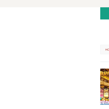
Skip
to
content
H