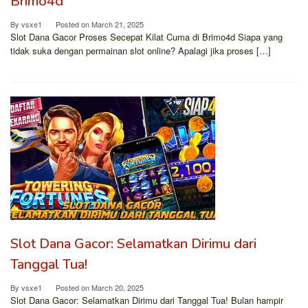
Brimo4d
By
vsxe1
Posted on
March 21, 2025
Slot Dana Gacor Proses Secepat Kilat Cuma di Brimo4d Siapa yang
tidak suka dengan permainan slot online? Apalagi jika proses […]
Slot Dana Gacor: Selamatkan Dirimu dari
Tanggal Tua!
By
vsxe1
Posted on
March 20, 2025
Slot Dana Gacor: Selamatkan Dirimu dari Tanggal Tua! Bulan hampir