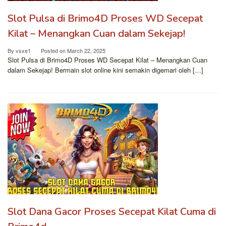
Slot Pulsa di Brimo4D Proses WD Secepat
Kilat – Menangkan Cuan dalam Sekejap!
By
vsxe1
Posted on
March 22, 2025
Slot Pulsa di Brimo4D Proses WD Secepat Kilat – Menangkan Cuan
dalam Sekejap! Bermain slot online kini semakin digemari oleh […]
Slot Dana Gacor Proses Secepat Kilat Cuma di