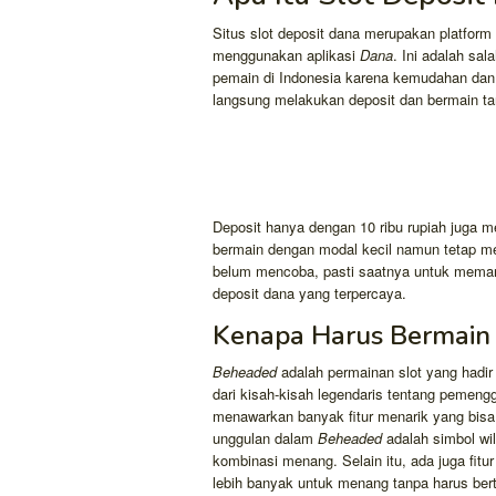
Situs slot deposit dana merupakan platfor
menggunakan aplikasi
Dana
. Ini adalah sa
pemain di Indonesia karena kemudahan d
langsung melakukan deposit dan bermain t
Deposit hanya dengan 10 ribu rupiah juga
bermain dengan modal kecil namun tetap me
belum mencoba, pasti saatnya untuk memanf
deposit dana yang terpercaya.
Kenapa Harus Bermai
Beheaded
adalah permainan slot yang hadi
dari kisah-kisah legendaris tentang pemeng
menawarkan banyak fitur menarik yang bis
unggulan dalam
Beheaded
adalah simbol wi
kombinasi menang. Selain itu, ada juga fitu
lebih banyak untuk menang tanpa harus bert