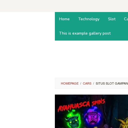
Skip
to
content
close
Home
Technology
Slot
C
This is example gallery post
HOMEPAGE
/
CARS
/
SITUS SLOT GAMPAN