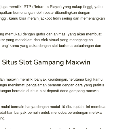
juga memiliki RTP (Return to Player) yang cukup tinggi, yaitu
ndapatkan kemenangan lebih besar dibandingkan dengan
inggi, kamu bisa meraih jackpot lebih sering dan memenangkan
yang memukau dengan grafis dan animasi yang akan membuat
atar yang mendalam dan efek visual yang menegangkan
at bagi kamu yang suka dengan slot bertema petualangan dan
 Situs Slot Gampang Maxwin
udah maxwin memiliki banyak keuntungan, terutama bagi kamu
ingin menikmati pengalaman bermain dengan cara yang praktis
ungan bermain di situs slot deposit dana gampang maxwin:
a mulai bermain hanya dengan modal 10 ribu rupiah. Ini membuat
mudahkan banyak pemain untuk mencoba peruntungan mereka
ng.