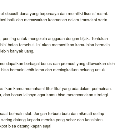
lot deposit dana yang terpercaya dan memiliki lisensi resmi.
putasi baik dan menawarkan keamanan dalam transaksi serta
, penting untuk mengelola anggaran dengan bijak. Tentukan
ebihi batas tersebut. Ini akan memastikan kamu bisa bermain
 lebih banyak uang.
endapatkan berbagai bonus dan promosi yang ditawarkan oleh
 bisa bermain lebih lama dan meningkatkan peluang untuk
pastikan kamu memahami fitur-fitur yang ada dalam permainan.
tter, dan bonus lainnya agar kamu bisa merencanakan strategi
aat bermain slot. Jangan terburu-buru dan nikmati setiap
sering datang kepada mereka yang sabar dan konsisten.
pot bisa datang kapan saja!