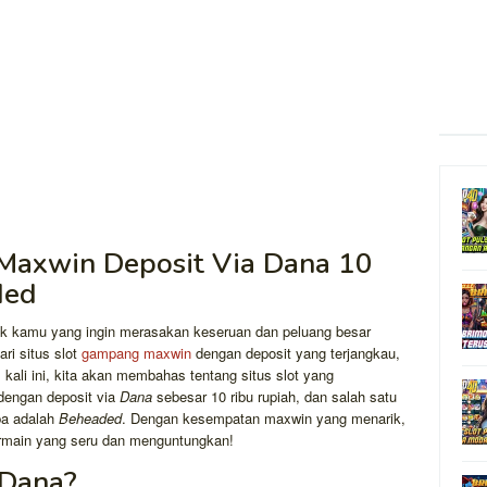
Maxwin Deposit Via Dana 10
ded
ntuk kamu yang ingin merasakan keseruan dan peluang besar
ri situs slot
gampang maxwin
dengan deposit yang terjangkau,
 kali ini, kita akan membahas tentang situs slot yang
engan deposit via
Dana
sebesar 10 ribu rupiah, dan salah satu
ba adalah
Beheaded
. Dengan kesempatan maxwin yang menarik,
main yang seru dan menguntungkan!
 Dana?