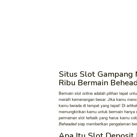
Situs Slot Gampang 
Ribu Bermain Behea
Bermain slot online adalah pilihan tepat u
meraih kemenangan besar. Jika kamu menca
kamu berada di tempat yang tepat! Di artikel
memungkinkan kamu untuk bermain hanya d
permainan slot terbaik yang harus kamu co
Beheaded
siap memberikan pengalaman ber
Apa Itu Slot Deposit