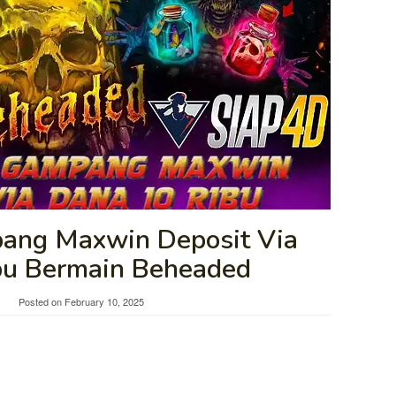
pang Maxwin Deposit Via
bu Bermain Beheaded
1
Posted on
February 10, 2025