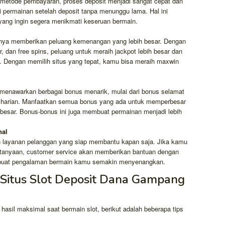
metode pembayaran, proses deposit menjadi sangat cepat dan
permainan setelah deposit tanpa menunggu lama. Hal ini
ang ingin segera menikmati keseruan bermain.
anya memberikan peluang kemenangan yang lebih besar. Dengan
tter, dan free spins, peluang untuk meraih jackpot lebih besar dan
. Dengan memilih situs yang tepat, kamu bisa meraih maxwin
 menawarkan berbagai bonus menarik, mulai dari bonus selamat
s harian. Manfaatkan semua bonus yang ada untuk memperbesar
sar. Bonus-bonus ini juga membuat permainan menjadi lebih
nal
an layanan pelanggan yang siap membantu kapan saja. Jika kamu
rtanyaan, customer service akan memberikan bantuan dengan
embuat pengalaman bermain kamu semakin menyenangkan.
 Situs Slot Deposit Dana Gampang
sil maksimal saat bermain slot, berikut adalah beberapa tips