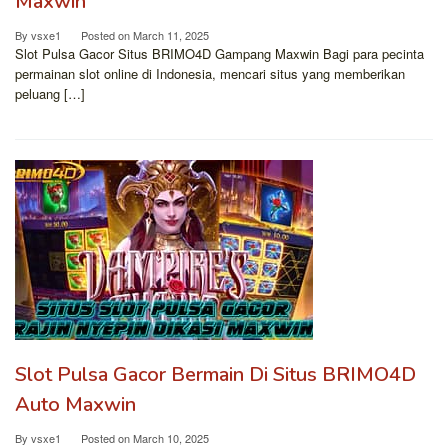
Maxwin
By
vsxe1
Posted on
March 11, 2025
Slot Pulsa Gacor Situs BRIMO4D Gampang Maxwin Bagi para pecinta
permainan slot online di Indonesia, mencari situs yang memberikan
peluang […]
Slot Pulsa Gacor Bermain Di Situs BRIMO4D
Auto Maxwin
By
vsxe1
Posted on
March 10, 2025