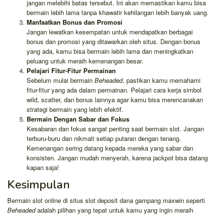
jangan melebihi batas tersebut. Ini akan memastikan kamu bisa
bermain lebih lama tanpa khawatir kehilangan lebih banyak uang.
Manfaatkan Bonus dan Promosi
Jangan lewatkan kesempatan untuk mendapatkan berbagai
bonus dan promosi yang ditawarkan oleh situs. Dengan bonus
yang ada, kamu bisa bermain lebih lama dan meningkatkan
peluang untuk meraih kemenangan besar.
Pelajari Fitur-Fitur Permainan
Sebelum mulai bermain
Beheaded
, pastikan kamu memahami
fitur-fitur yang ada dalam permainan. Pelajari cara kerja simbol
wild, scatter, dan bonus lainnya agar kamu bisa merencanakan
strategi bermain yang lebih efektif.
Bermain Dengan Sabar dan Fokus
Kesabaran dan fokus sangat penting saat bermain slot. Jangan
terburu-buru dan nikmati setiap putaran dengan tenang.
Kemenangan sering datang kepada mereka yang sabar dan
konsisten. Jangan mudah menyerah, karena jackpot bisa datang
kapan saja!
Kesimpulan
Bermain slot online di situs slot deposit dana gampang maxwin seperti
Beheaded
adalah pilihan yang tepat untuk kamu yang ingin meraih