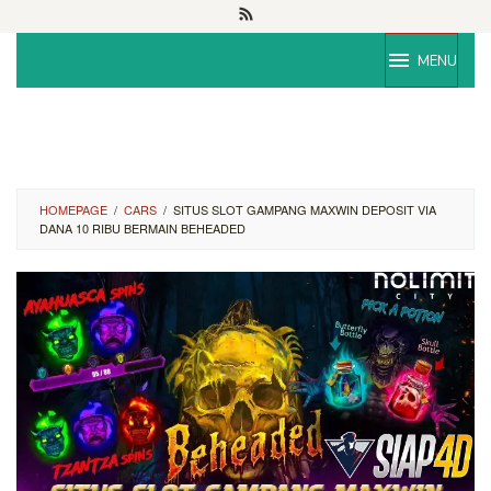
Skip
to
content
MENU
HOMEPAGE
/
CARS
/
SITUS SLOT GAMPANG MAXWIN DEPOSIT VIA
DANA 10 RIBU BERMAIN BEHEADED