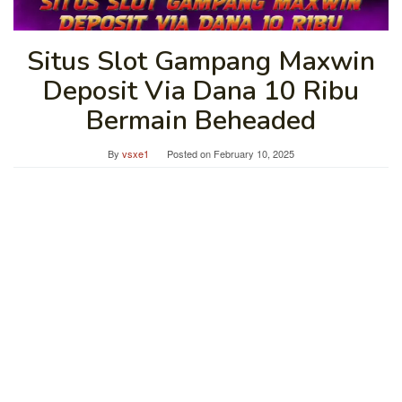
Situs Slot Gampang Maxwin
Deposit Via Dana 10 Ribu
Bermain Beheaded
By
vsxe1
Posted on
February 10, 2025