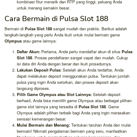
kombinasi fitur menarik dan RTP yang tinggi, peluang Anda
untuk menang semakin besar.
Cara Bermain di Pulsa Slot 188
Bermain di
Pulsa Slot 188
sangat mudah dan praktis. Berikut adalah
langkah-langkah yang perlu Anda ikuti untuk mulai bermain game
Olympus
atau game lainnya:
Daftar Akun:
Pertama, Anda perlu mendaftar akun di situs
Pulsa
Slot 188
. Proses pendaftaran sangat cepat dan mudah. Cukup
isi data diri Anda dengan benar dan ikuti prosedurnya.
Lakukan Deposit Pulsa:
Setelah akun Anda terdaftar, Anda
dapat melakukan deposit menggunakan pulsa. Tentukan jumlah
pulsa yang ingin Anda setorkan, dan proses deposit akan
langsung diproses.
Pilih Game Olympus atau Slot Lainnya:
Setelah deposit
berhasil, Anda bisa memilih game Olympus atau berbagai pilihan
game slot lainnya yang tersedia di
Pulsa Slot 188
. Game
Olympus adalah pilihan terbaik bagi Anda yang ingin merasakan
sensasi kemenangan besar.
Mulai Bermain dan Menang:
Tentukan taruhan Anda dan mulai
bermain! Nikmati pengalaman bermain yang seru, manfaatkan