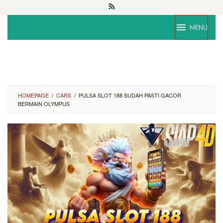
Skip
to
content
MENU
HOMEPAGE
/
CARS
/
PULSA SLOT 188 SUDAH PASTI GACOR
BERMAIN OLYMPUS