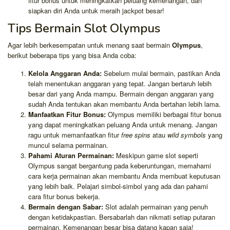
fitur bonus untuk meningkatkan peluang kemenangan, dan
siapkan diri Anda untuk meraih jackpot besar!
Tips Bermain Slot Olympus
Agar lebih berkesempatan untuk menang saat bermain
Olympus
,
berikut beberapa tips yang bisa Anda coba:
Kelola Anggaran Anda:
Sebelum mulai bermain, pastikan Anda
telah menentukan anggaran yang tepat. Jangan bertaruh lebih
besar dari yang Anda mampu. Bermain dengan anggaran yang
sudah Anda tentukan akan membantu Anda bertahan lebih lama.
Manfaatkan Fitur Bonus:
Olympus memiliki berbagai fitur bonus
yang dapat meningkatkan peluang Anda untuk menang. Jangan
ragu untuk memanfaatkan fitur
free spins
atau
wild symbols
yang
muncul selama permainan.
Pahami Aturan Permainan:
Meskipun game slot seperti
Olympus sangat bergantung pada keberuntungan, memahami
cara kerja permainan akan membantu Anda membuat keputusan
yang lebih baik. Pelajari simbol-simbol yang ada dan pahami
cara fitur bonus bekerja.
Bermain dengan Sabar:
Slot adalah permainan yang penuh
dengan ketidakpastian. Bersabarlah dan nikmati setiap putaran
permainan. Kemenangan besar bisa datang kapan saja!