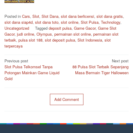
Posted in
Cars
,
Slot
,
Slot Dana
,
slot dana berlicensi
,
slot dana gratis
,
slot dana siap4d
,
slot dana toto
,
slot online
,
Slot Pulsa
,
Technology
,
Uncategorized
Tagged
deposit pulsa
,
Game Gacor
,
Game Slot
Gacor
,
judi online
,
Olympus
,
permainan slot online
,
permainan slot
terbaik
,
pulsa slot 188
,
slot deposit pulsa
,
Slot Indonesia
,
slot
terpercaya
Post
Previous post
Next post
Slot Pulsa Telkomsel Tanpa
88 Pulsa Slot Terbaik Sepanjang
navigation
Potongan Mainkan Game Liquid
Masa Bermain Tiger Halloween
Gold
Add Comment