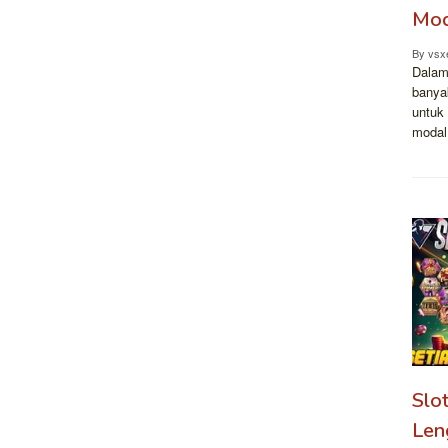
Mod
By
vsx
Dalam 
banya
untuk
modal
Slo
Len