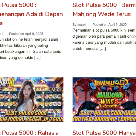
t Pulsa 5000 :
Slot Pulsa 5000 : Berm
enangan Ada di Depan
Mahjong Wede Terus
a
By
vsxe1
Posted on
April 9, 2025
Permainan slot pulsa 5000 kini sem
e1
Posted on
April 9, 2025
digemari oleh para pemain judi onlin
n slot online telah menjadi salah
karena cara yang mudah dan prakti
ktivitas hiburan yang paling
untuk memulai […]
ri belakangan ini. Salah satu jenis
inan yang semakin […]
t Pulsa 5000 : Rahasia
Slot Pulsa 5000 Hanya