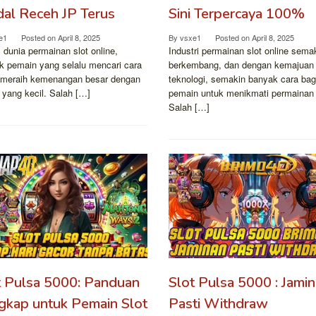
al Receh JP Terus
Sini Terpercaya 100%
e1
Posted on
April 8, 2025
By
vsxe1
Posted on
April 8, 2025
dunia permainan slot online,
Industri permainan slot online sema
k pemain yang selalu mencari cara
berkembang, dan dengan kemajuan
 meraih kemenangan besar dengan
teknologi, semakin banyak cara bag
 yang kecil. Salah […]
pemain untuk menikmati permainan i
Salah […]
t Pulsa 5000: Panduan
Slot Pulsa 5000 : Jami
gkap untuk Pemain Slot
Pasti Withdraw