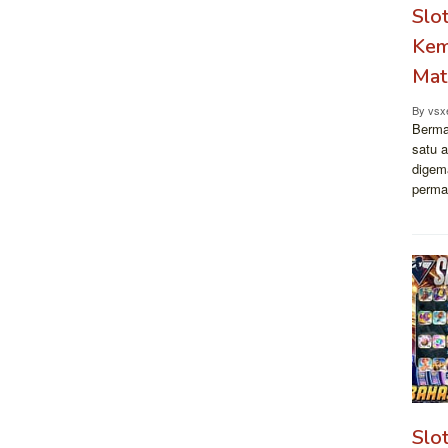
Slo
Kem
Mat
By
vsx
Bermai
satu a
digema
perma
Slo