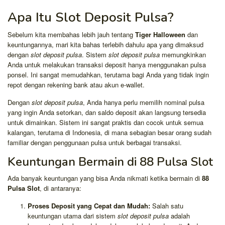
Apa Itu Slot Deposit Pulsa?
Sebelum kita membahas lebih jauh tentang
Tiger Halloween
dan
keuntungannya, mari kita bahas terlebih dahulu apa yang dimaksud
dengan
slot deposit pulsa
. Sistem
slot deposit pulsa
memungkinkan
Anda untuk melakukan transaksi deposit hanya menggunakan pulsa
ponsel. Ini sangat memudahkan, terutama bagi Anda yang tidak ingin
repot dengan rekening bank atau akun e-wallet.
Dengan
slot deposit pulsa
, Anda hanya perlu memilih nominal pulsa
yang ingin Anda setorkan, dan saldo deposit akan langsung tersedia
untuk dimainkan. Sistem ini sangat praktis dan cocok untuk semua
kalangan, terutama di Indonesia, di mana sebagian besar orang sudah
familiar dengan penggunaan pulsa untuk berbagai transaksi.
Keuntungan Bermain di 88 Pulsa Slot
Ada banyak keuntungan yang bisa Anda nikmati ketika bermain di
88
Pulsa Slot
, di antaranya:
Proses Deposit yang Cepat dan Mudah:
Salah satu
keuntungan utama dari sistem
slot deposit pulsa
adalah