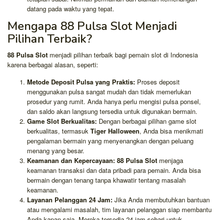
datang pada waktu yang tepat.
Mengapa 88 Pulsa Slot Menjadi
Pilihan Terbaik?
88 Pulsa Slot
menjadi pilihan terbaik bagi pemain slot di Indonesia
karena berbagai alasan, seperti:
Metode Deposit Pulsa yang Praktis:
Proses deposit
menggunakan pulsa sangat mudah dan tidak memerlukan
prosedur yang rumit. Anda hanya perlu mengisi pulsa ponsel,
dan saldo akan langsung tersedia untuk digunakan bermain.
Game Slot Berkualitas:
Dengan berbagai pilihan game slot
berkualitas, termasuk
Tiger Halloween
, Anda bisa menikmati
pengalaman bermain yang menyenangkan dengan peluang
menang yang besar.
Keamanan dan Kepercayaan:
88 Pulsa Slot
menjaga
keamanan transaksi dan data pribadi para pemain. Anda bisa
bermain dengan tenang tanpa khawatir tentang masalah
keamanan.
Layanan Pelanggan 24 Jam:
Jika Anda membutuhkan bantuan
atau mengalami masalah, tim layanan pelanggan siap membantu
Anda kapan saja. Mereka tersedia 24 jam sehari untuk