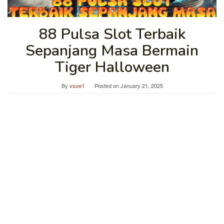
88 Pulsa Slot Terbaik
Sepanjang Masa Bermain
Tiger Halloween
By
vsxe1
Posted on
January 21, 2025