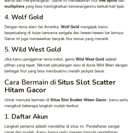
warna dan menyenangkan. Game ini menawarkan fitur
free spins
dan
multipliers
yang bisa meningkatkan kemenanganmu berkali-kali lipat.
4.
Wolf Gold
Dengan tema alam liar Amerika,
Wolf Gold
mengajak kamu
berpetualang di hutan bersama serigala dan hewan-hewan liar lainnya.
Game ini juga menawarkan banyak fitur bonus yang menarik.
5.
Wild West Gold
Jika kamu penggemar tema koboi, game
Wild West Gold
adalah
pilihan yang tepat. Nikmati petualangan seru di dunia Wild West dengan
berbagai fitur yang bisa membuatmu meraih jackpot besar.
Cara Bermain di
Situs Slot Scatter
Hitam Gacor
Untuk memulai bermain di
Situs Slot Scatter Hitam Gacor
, kamu perlu
mengikuti beberapa langkah mudah berikut:
1.
Daftar Akun
Langkah pertama adalah mendaftar di situs ini. Pendaftaran sangat
cepat dan mudah. Kamu hanya perlu mengisi formulir pendaftaran