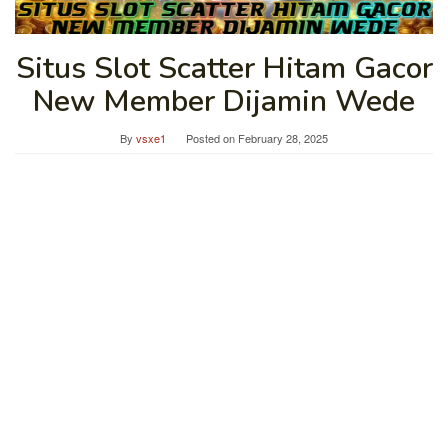
Situs Slot Scatter Hitam Gacor
New Member Dijamin Wede
By
vsxe1
Posted on
February 28, 2025