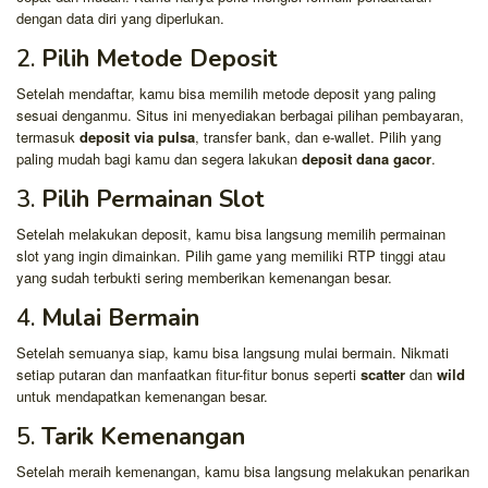
dengan data diri yang diperlukan.
2.
Pilih Metode Deposit
Setelah mendaftar, kamu bisa memilih metode deposit yang paling
sesuai denganmu. Situs ini menyediakan berbagai pilihan pembayaran,
termasuk
deposit via pulsa
, transfer bank, dan e-wallet. Pilih yang
paling mudah bagi kamu dan segera lakukan
deposit dana gacor
.
3.
Pilih Permainan Slot
Setelah melakukan deposit, kamu bisa langsung memilih permainan
slot yang ingin dimainkan. Pilih game yang memiliki RTP tinggi atau
yang sudah terbukti sering memberikan kemenangan besar.
4.
Mulai Bermain
Setelah semuanya siap, kamu bisa langsung mulai bermain. Nikmati
setiap putaran dan manfaatkan fitur-fitur bonus seperti
scatter
dan
wild
untuk mendapatkan kemenangan besar.
5.
Tarik Kemenangan
Setelah meraih kemenangan, kamu bisa langsung melakukan penarikan