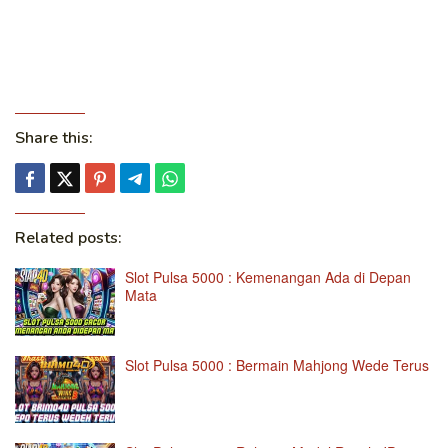
Share this:
Related posts:
Slot Pulsa 5000 : Kemenangan Ada di Depan
Mata
Slot Pulsa 5000 : Bermain Mahjong Wede Terus