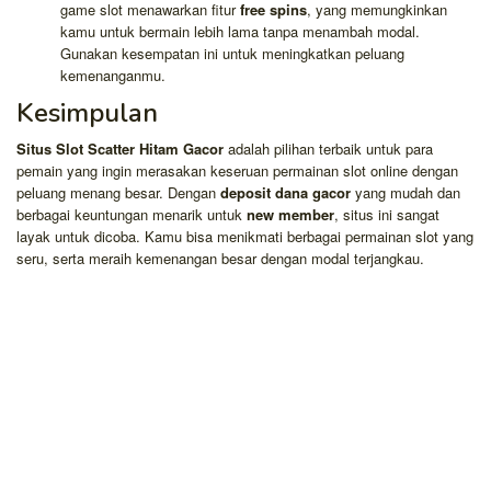
game slot menawarkan fitur
free spins
, yang memungkinkan
kamu untuk bermain lebih lama tanpa menambah modal.
Gunakan kesempatan ini untuk meningkatkan peluang
kemenanganmu.
Kesimpulan
Situs Slot Scatter Hitam Gacor
adalah pilihan terbaik untuk para
pemain yang ingin merasakan keseruan permainan slot online dengan
peluang menang besar. Dengan
deposit dana gacor
yang mudah dan
berbagai keuntungan menarik untuk
new member
, situs ini sangat
layak untuk dicoba. Kamu bisa menikmati berbagai permainan slot yang
seru, serta meraih kemenangan besar dengan modal terjangkau.