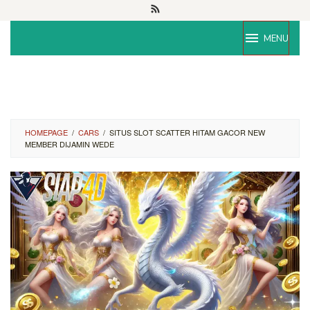
Skip
to
content
MENU
HOMEPAGE
/
CARS
/
SITUS SLOT SCATTER HITAM GACOR NEW
MEMBER DIJAMIN WEDE