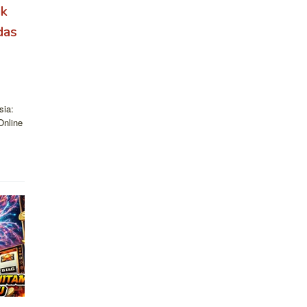
ik
das
sia:
Online