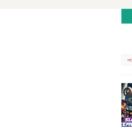
Skip
to
content
H