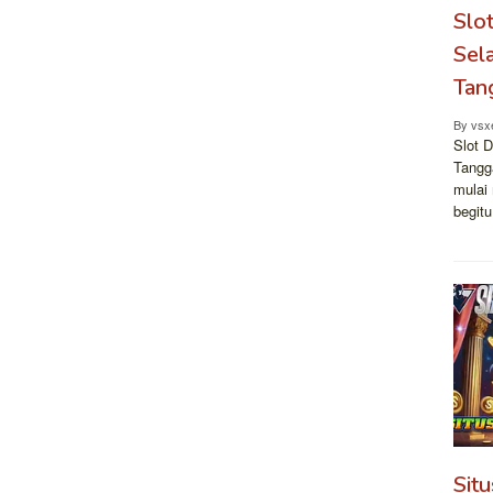
Slo
Sel
Tan
By
vsx
Slot 
Tangg
mulai 
begitu
Situ