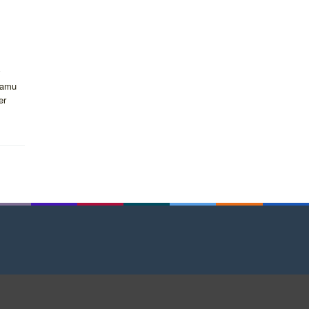
kamu
er