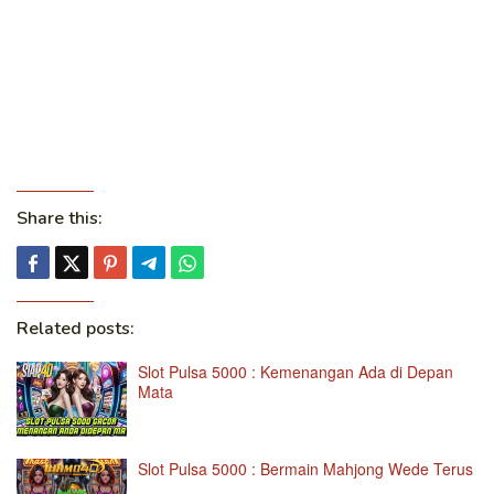
Share this:
Related posts:
Slot Pulsa 5000 : Kemenangan Ada di Depan
Mata
Slot Pulsa 5000 : Bermain Mahjong Wede Terus