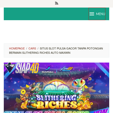
Skip
to
content
MENU
HOMEPAGE
/
CARS
/
SITUS SLOT PULSA GACOR TANPA POTONGAN
BERMAIN SLITHERING RICHES AUTO MAXWIN