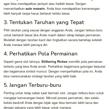
agar bisa mendapatkan jackpot atau hadiah besar. Dengan
memanfaatkan
auto maxwin
, Anda bisa mendapatkan kemenangan
lebih banyak tanpa harus bertaruh terlalu besar.
3. Tentukan Taruhan yang Tepat
Pilih taruhan yang sesuai dengan anggaran Anda. Jangan terburu-buru
untuk bertaruh besar jika Anda masih dalam tahap belajar permainan.
Mulailah dengan taruhan kecil dan tingkatkan secara bertahap setelah
Anda merasa lebih percaya diri.
4. Perhatikan Pola Permainan
Seperti game slot lainnya,
Slithering Riches
memiliki pola permainan
tertentu yang bisa Anda amati. Perhatikan bagaimana gulungan berputar
dan bagaimana simbol muncul. Dengan memperhatikan pola ini, Anda
bisa merencanakan strategi taruhan yang lebih baik.
5. Jangan Terburu-buru
Penting untuk tetap sabar saat bermain slot. Jangan terburu-buru untuk
mengejar kemenangan besar. Nikmati proses permainan, dan selalu
kelola bankroll Anda dengan bijak agar bisa bermain lebih lama dan
dengan peluang yang lebih besar untuk menang.