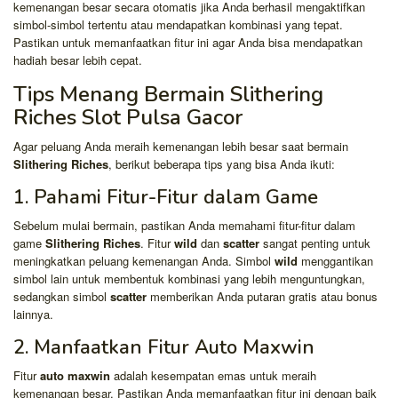
kemenangan besar secara otomatis jika Anda berhasil mengaktifkan
simbol-simbol tertentu atau mendapatkan kombinasi yang tepat.
Pastikan untuk memanfaatkan fitur ini agar Anda bisa mendapatkan
hadiah besar lebih cepat.
Tips Menang Bermain Slithering
Riches Slot Pulsa Gacor
Agar peluang Anda meraih kemenangan lebih besar saat bermain
Slithering Riches
, berikut beberapa tips yang bisa Anda ikuti:
1. Pahami Fitur-Fitur dalam Game
Sebelum mulai bermain, pastikan Anda memahami fitur-fitur dalam
game
Slithering Riches
. Fitur
wild
dan
scatter
sangat penting untuk
meningkatkan peluang kemenangan Anda. Simbol
wild
menggantikan
simbol lain untuk membentuk kombinasi yang lebih menguntungkan,
sedangkan simbol
scatter
memberikan Anda putaran gratis atau bonus
lainnya.
2. Manfaatkan Fitur Auto Maxwin
Fitur
auto maxwin
adalah kesempatan emas untuk meraih
kemenangan besar. Pastikan Anda memanfaatkan fitur ini dengan baik