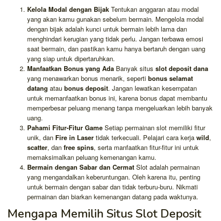
Kelola Modal dengan Bijak
Tentukan anggaran atau modal
yang akan kamu gunakan sebelum bermain. Mengelola modal
dengan bijak adalah kunci untuk bermain lebih lama dan
menghindari kerugian yang tidak perlu. Jangan terbawa emosi
saat bermain, dan pastikan kamu hanya bertaruh dengan uang
yang siap untuk dipertaruhkan.
Manfaatkan Bonus yang Ada
Banyak situs
slot deposit dana
yang menawarkan bonus menarik, seperti
bonus selamat
datang
atau
bonus deposit
. Jangan lewatkan kesempatan
untuk memanfaatkan bonus ini, karena bonus dapat membantu
memperbesar peluang menang tanpa mengeluarkan lebih banyak
uang.
Pahami Fitur-Fitur Game
Setiap permainan slot memiliki fitur
unik, dan
Fire in Laser
tidak terkecuali. Pelajari cara kerja
wild
,
scatter
, dan
free spins
, serta manfaatkan fitur-fitur ini untuk
memaksimalkan peluang kemenangan kamu.
Bermain dengan Sabar dan Cermat
Slot adalah permainan
yang mengandalkan keberuntungan. Oleh karena itu, penting
untuk bermain dengan sabar dan tidak terburu-buru. Nikmati
permainan dan biarkan kemenangan datang pada waktunya.
Mengapa Memilih Situs Slot Deposit