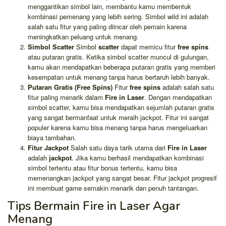
menggantikan simbol lain, membantu kamu membentuk
kombinasi pemenang yang lebih sering. Simbol wild ini adalah
salah satu fitur yang paling diincar oleh pemain karena
meningkatkan peluang untuk menang.
Simbol Scatter
Simbol
scatter
dapat memicu fitur
free spins
atau putaran gratis. Ketika simbol scatter muncul di gulungan,
kamu akan mendapatkan beberapa putaran gratis yang memberi
kesempatan untuk menang tanpa harus bertaruh lebih banyak.
Putaran Gratis (Free Spins)
Fitur
free spins
adalah salah satu
fitur paling menarik dalam
Fire in Laser
. Dengan mendapatkan
simbol scatter, kamu bisa mendapatkan sejumlah putaran gratis
yang sangat bermanfaat untuk meraih jackpot. Fitur ini sangat
populer karena kamu bisa menang tanpa harus mengeluarkan
biaya tambahan.
Fitur Jackpot
Salah satu daya tarik utama dari
Fire in Laser
adalah
jackpot
. Jika kamu berhasil mendapatkan kombinasi
simbol tertentu atau fitur bonus tertentu, kamu bisa
memenangkan jackpot yang sangat besar. Fitur jackpot progresif
ini membuat game semakin menarik dan penuh tantangan.
Tips Bermain Fire in Laser Agar
Menang