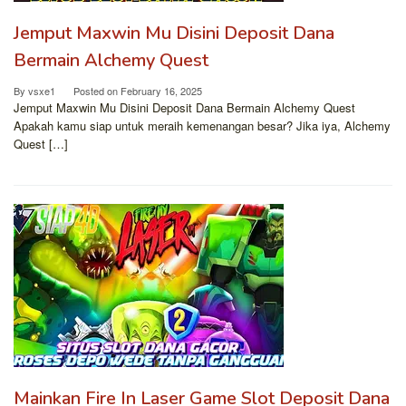
Jemput Maxwin Mu Disini Deposit Dana
Bermain Alchemy Quest
By
vsxe1
Posted on
February 16, 2025
Jemput Maxwin Mu Disini Deposit Dana Bermain Alchemy Quest
Apakah kamu siap untuk meraih kemenangan besar? Jika iya, Alchemy
Quest […]
Mainkan Fire In Laser Game Slot Deposit Dana