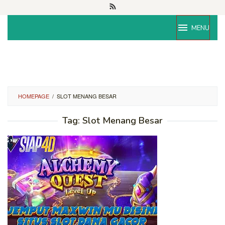
Skip
to
content
MENU
HOMEPAGE
/
SLOT MENANG BESAR
Tag:
Slot Menang Besar