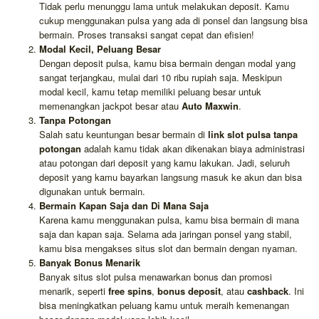
Tidak perlu menunggu lama untuk melakukan deposit. Kamu
cukup menggunakan pulsa yang ada di ponsel dan langsung bisa
bermain. Proses transaksi sangat cepat dan efisien!
Modal Kecil, Peluang Besar
Dengan deposit pulsa, kamu bisa bermain dengan modal yang
sangat terjangkau, mulai dari 10 ribu rupiah saja. Meskipun
modal kecil, kamu tetap memiliki peluang besar untuk
memenangkan jackpot besar atau
Auto Maxwin
.
Tanpa Potongan
Salah satu keuntungan besar bermain di
link slot pulsa tanpa
potongan
adalah kamu tidak akan dikenakan biaya administrasi
atau potongan dari deposit yang kamu lakukan. Jadi, seluruh
deposit yang kamu bayarkan langsung masuk ke akun dan bisa
digunakan untuk bermain.
Bermain Kapan Saja dan Di Mana Saja
Karena kamu menggunakan pulsa, kamu bisa bermain di mana
saja dan kapan saja. Selama ada jaringan ponsel yang stabil,
kamu bisa mengakses situs slot dan bermain dengan nyaman.
Banyak Bonus Menarik
Banyak situs slot pulsa menawarkan bonus dan promosi
menarik, seperti
free spins
,
bonus deposit
, atau
cashback
. Ini
bisa meningkatkan peluang kamu untuk meraih kemenangan