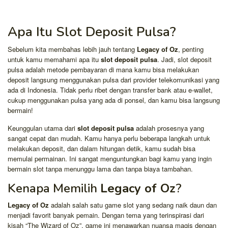
Apa Itu Slot Deposit Pulsa?
Sebelum kita membahas lebih jauh tentang
Legacy of Oz
, penting
untuk kamu memahami apa itu
slot deposit pulsa
. Jadi, slot deposit
pulsa adalah metode pembayaran di mana kamu bisa melakukan
deposit langsung menggunakan pulsa dari provider telekomunikasi yang
ada di Indonesia. Tidak perlu ribet dengan transfer bank atau e-wallet,
cukup menggunakan pulsa yang ada di ponsel, dan kamu bisa langsung
bermain!
Keunggulan utama dari
slot deposit pulsa
adalah prosesnya yang
sangat cepat dan mudah. Kamu hanya perlu beberapa langkah untuk
melakukan deposit, dan dalam hitungan detik, kamu sudah bisa
memulai permainan. Ini sangat menguntungkan bagi kamu yang ingin
bermain slot tanpa menunggu lama dan tanpa biaya tambahan.
Kenapa Memilih
Legacy of Oz
?
Legacy of Oz
adalah salah satu game slot yang sedang naik daun dan
menjadi favorit banyak pemain. Dengan tema yang terinspirasi dari
kisah “The Wizard of Oz”, game ini menawarkan nuansa magis dengan