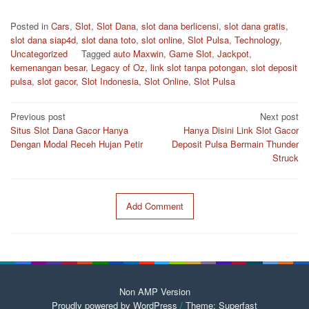
Posted in
Cars
,
Slot
,
Slot Dana
,
slot dana berlicensi
,
slot dana gratis
,
slot dana siap4d
,
slot dana toto
,
slot online
,
Slot Pulsa
,
Technology
,
Uncategorized
Tagged
auto Maxwin
,
Game Slot
,
Jackpot
,
kemenangan besar
,
Legacy of Oz
,
link slot tanpa potongan
,
slot deposit
pulsa
,
slot gacor
,
Slot Indonesia
,
Slot Online
,
Slot Pulsa
Post
Previous post
Next post
Situs Slot Dana Gacor Hanya
Hanya Disini Link Slot Gacor
navigation
Dengan Modal Receh Hujan Petir
Deposit Pulsa Bermain Thunder
Struck
Add Comment
Non AMP Version
Proudly powered by WordPress
/
Theme: Superfast