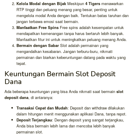
Kelola Modal dengan Bijak
Meskipun
4 Tigers
menawarkan
RTP tinggi dan peluang menang yang besar, penting untuk
mengelola modal Anda dengan baik. Tentukan batas taruhan dan
jangan terbawa emosi saat bermain.
Manfaatkan Free Spins
Free spins adalah kesempatan untuk
mendapatkan kemenangan tanpa harus bertaruh lebih banyak.
Manfaatkan fitur ini untuk meningkatkan peluang menang Anda.
Bermain dengan Sabar
Slot adalah permainan yang
mengandalkan kesabaran. Jangan terburu-buru, nikmati
permainan dan biarkan keberuntungan datang pada waktu yang
tepat.
Keuntungan Bermain Slot Deposit
Dana
Ada beberapa keuntungan yang bisa Anda nikmati saat bermain
slot
deposit dana
, di antaranya:
Transaksi Cepat dan Mudah
: Deposit dan withdraw dilakukan
dalam hitungan menit menggunakan aplikasi Dana, tanpa repot.
Deposit Terjangkau
: Dengan deposit yang sangat terjangkau,
Anda bisa bermain lebih lama dan mencoba lebih banyak
permainan slot.