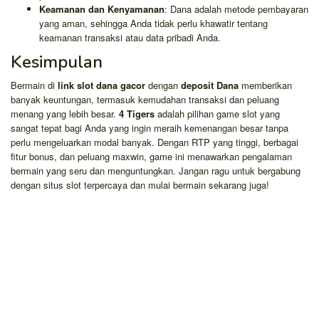
Keamanan dan Kenyamanan
: Dana adalah metode pembayaran
yang aman, sehingga Anda tidak perlu khawatir tentang
keamanan transaksi atau data pribadi Anda.
Kesimpulan
Bermain di
link slot dana gacor
dengan
deposit Dana
memberikan
banyak keuntungan, termasuk kemudahan transaksi dan peluang
menang yang lebih besar.
4 Tigers
adalah pilihan game slot yang
sangat tepat bagi Anda yang ingin meraih kemenangan besar tanpa
perlu mengeluarkan modal banyak. Dengan RTP yang tinggi, berbagai
fitur bonus, dan peluang maxwin, game ini menawarkan pengalaman
bermain yang seru dan menguntungkan. Jangan ragu untuk bergabung
dengan situs slot terpercaya dan mulai bermain sekarang juga!