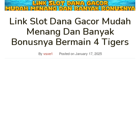
Link Slot Dana Gacor Mudah
Menang Dan Banyak
Bonusnya Bermain 4 Tigers
By
vsxe1
Posted on
January 17, 2025