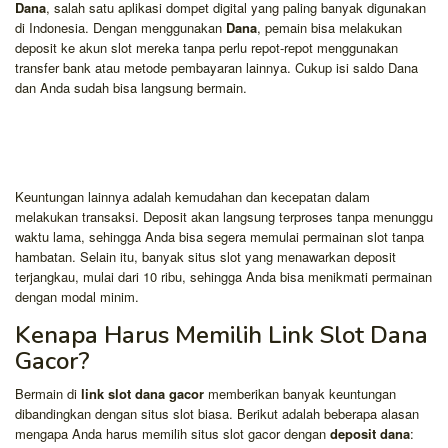
Dana
, salah satu aplikasi dompet digital yang paling banyak digunakan
di Indonesia. Dengan menggunakan
Dana
, pemain bisa melakukan
deposit ke akun slot mereka tanpa perlu repot-repot menggunakan
transfer bank atau metode pembayaran lainnya. Cukup isi saldo Dana
dan Anda sudah bisa langsung bermain.
Keuntungan lainnya adalah kemudahan dan kecepatan dalam
melakukan transaksi. Deposit akan langsung terproses tanpa menunggu
waktu lama, sehingga Anda bisa segera memulai permainan slot tanpa
hambatan. Selain itu, banyak situs slot yang menawarkan deposit
terjangkau, mulai dari 10 ribu, sehingga Anda bisa menikmati permainan
dengan modal minim.
Kenapa Harus Memilih Link Slot Dana
Gacor?
Bermain di
link slot dana gacor
memberikan banyak keuntungan
dibandingkan dengan situs slot biasa. Berikut adalah beberapa alasan
mengapa Anda harus memilih situs slot gacor dengan
deposit dana
: