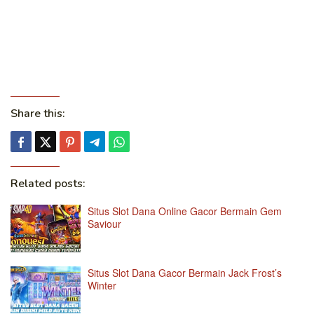
Share this:
Related posts:
Situs Slot Dana Online Gacor Bermain Gem
Saviour
Situs Slot Dana Gacor Bermain Jack Frost’s
Winter