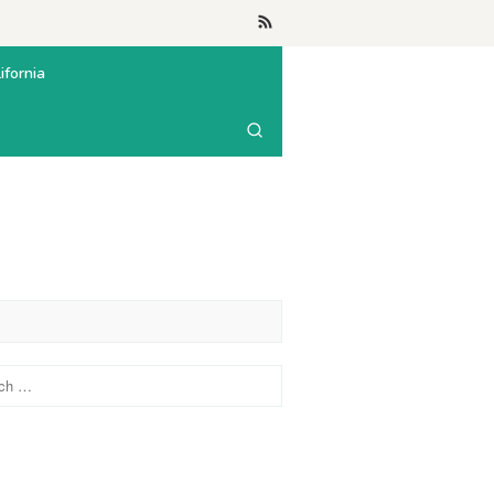
close
ifornia