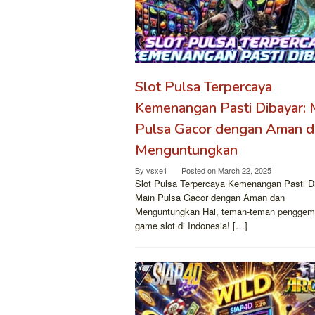
Slot Pulsa Terpercaya
Kemenangan Pasti Dibayar: 
Pulsa Gacor dengan Aman d
Menguntungkan
By
vsxe1
Posted on
March 22, 2025
Slot Pulsa Terpercaya Kemenangan Pasti D
Main Pulsa Gacor dengan Aman dan
Menguntungkan Hai, teman-teman penggem
game slot di Indonesia! […]