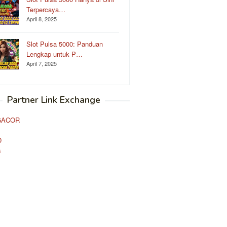
Terpercaya…
April 8, 2025
Slot Pulsa 5000: Panduan
Lengkap untuk P…
April 7, 2025
Partner Link Exchange
GACOR
D
s