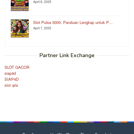
April 8, 2025
Slot Pulsa 5000: Panduan Lengkap untuk P…
April 7, 2025
Partner Link Exchange
SLOT GACOR
siap4d
SIAP4D
slot qris