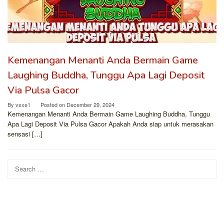
Kemenangan Menanti Anda Bermain Game
Laughing Buddha, Tunggu Apa Lagi Deposit
Via Pulsa Gacor
By
vsxe1
Posted on
December 29, 2024
Kemenangan Menanti Anda Bermain Game Laughing Buddha, Tunggu
Apa Lagi Deposit Via Pulsa Gacor Apakah Anda siap untuk merasakan
sensasi […]
Search
for: