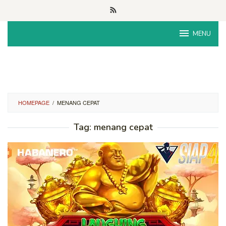
Skip
to
content
MENU
HOMEPAGE
/
MENANG CEPAT
Tag:
menang cepat