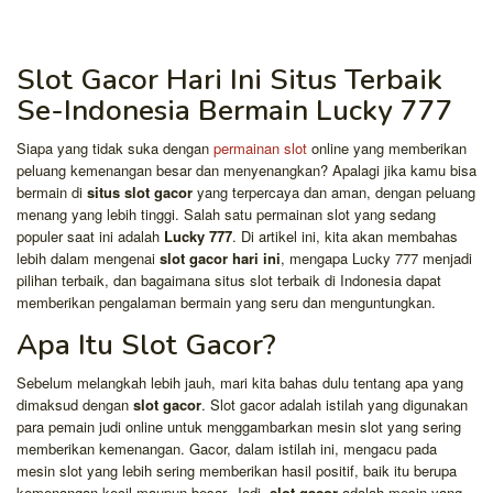
Slot Gacor Hari Ini Situs Terbaik
Se-Indonesia Bermain Lucky 777
Siapa yang tidak suka dengan
permainan slot
online yang memberikan
peluang kemenangan besar dan menyenangkan? Apalagi jika kamu bisa
bermain di
situs slot gacor
yang terpercaya dan aman, dengan peluang
menang yang lebih tinggi. Salah satu permainan slot yang sedang
populer saat ini adalah
Lucky 777
. Di artikel ini, kita akan membahas
lebih dalam mengenai
slot gacor hari ini
, mengapa Lucky 777 menjadi
pilihan terbaik, dan bagaimana situs slot terbaik di Indonesia dapat
memberikan pengalaman bermain yang seru dan menguntungkan.
Apa Itu Slot Gacor?
Sebelum melangkah lebih jauh, mari kita bahas dulu tentang apa yang
dimaksud dengan
slot gacor
. Slot gacor adalah istilah yang digunakan
para pemain judi online untuk menggambarkan mesin slot yang sering
memberikan kemenangan. Gacor, dalam istilah ini, mengacu pada
mesin slot yang lebih sering memberikan hasil positif, baik itu berupa
kemenangan kecil maupun besar. Jadi,
slot gacor
adalah mesin yang