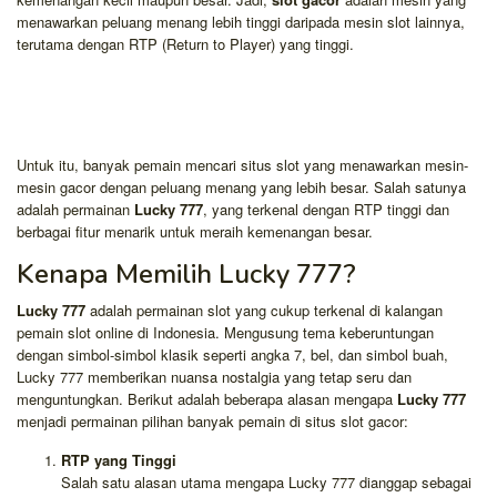
menawarkan peluang menang lebih tinggi daripada mesin slot lainnya,
terutama dengan RTP (Return to Player) yang tinggi.
Untuk itu, banyak pemain mencari situs slot yang menawarkan mesin-
mesin gacor dengan peluang menang yang lebih besar. Salah satunya
adalah permainan
Lucky 777
, yang terkenal dengan RTP tinggi dan
berbagai fitur menarik untuk meraih kemenangan besar.
Kenapa Memilih Lucky 777?
Lucky 777
adalah permainan slot yang cukup terkenal di kalangan
pemain slot online di Indonesia. Mengusung tema keberuntungan
dengan simbol-simbol klasik seperti angka 7, bel, dan simbol buah,
Lucky 777 memberikan nuansa nostalgia yang tetap seru dan
menguntungkan. Berikut adalah beberapa alasan mengapa
Lucky 777
menjadi permainan pilihan banyak pemain di situs slot gacor:
RTP yang Tinggi
Salah satu alasan utama mengapa Lucky 777 dianggap sebagai