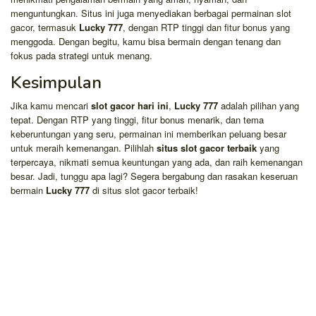
menguntungkan. Situs ini juga menyediakan berbagai permainan slot
gacor, termasuk
Lucky 777
, dengan RTP tinggi dan fitur bonus yang
menggoda. Dengan begitu, kamu bisa bermain dengan tenang dan
fokus pada strategi untuk menang.
Kesimpulan
Jika kamu mencari
slot gacor hari ini
,
Lucky 777
adalah pilihan yang
tepat. Dengan RTP yang tinggi, fitur bonus menarik, dan tema
keberuntungan yang seru, permainan ini memberikan peluang besar
untuk meraih kemenangan. Pilihlah
situs slot gacor terbaik
yang
terpercaya, nikmati semua keuntungan yang ada, dan raih kemenangan
besar. Jadi, tunggu apa lagi? Segera bergabung dan rasakan keseruan
bermain
Lucky 777
di situs slot gacor terbaik!