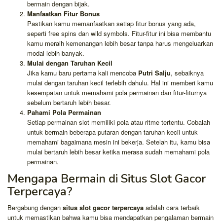
bermain dengan bijak.
Manfaatkan Fitur Bonus
Pastikan kamu memanfaatkan setiap fitur bonus yang ada,
seperti free spins dan wild symbols. Fitur-fitur ini bisa membantu
kamu meraih kemenangan lebih besar tanpa harus mengeluarkan
modal lebih banyak.
Mulai dengan Taruhan Kecil
Jika kamu baru pertama kali mencoba
Putri Salju
, sebaiknya
mulai dengan taruhan kecil terlebih dahulu. Hal ini memberi kamu
kesempatan untuk memahami pola permainan dan fitur-fiturnya
sebelum bertaruh lebih besar.
Pahami Pola Permainan
Setiap permainan slot memiliki pola atau ritme tertentu. Cobalah
untuk bermain beberapa putaran dengan taruhan kecil untuk
memahami bagaimana mesin ini bekerja. Setelah itu, kamu bisa
mulai bertaruh lebih besar ketika merasa sudah memahami pola
permainan.
Mengapa Bermain di Situs Slot Gacor
Terpercaya?
Bergabung dengan
situs slot gacor terpercaya
adalah cara terbaik
untuk memastikan bahwa kamu bisa mendapatkan pengalaman bermain