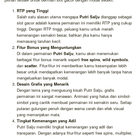
RTP yang Tinggi
Salah satu alasan utama mengapa
Putri Salju
dianggap sebagai
slot gacor adalah karena permainan ini memiliki RTP yang cukup
tinggi. Dengan RTP tinggi, peluang kamu untuk meraih
kemenangan semakin besar, bahkan jika kamu hanya
memasang taruhan kecil.
Fitur Bonus yang Menguntungkan
Di dalam permainan
Putri Salju
, kamu akan menemukan
berbagai fitur bonus menarik seperti
free spins
,
wild symbols
,
dan
scatter
. Fitur-fitur ini memberikan kamu kesempatan lebih
besar untuk mendapatkan kemenangan lebih banyak tanpa harus
mengeluarkan banyak modal.
Desain Grafis yang Menarik
Dengan tema yang mengusung kisah Putri Salju, grafis
permainan ini sangat menawan. Animasi yang halus dan simbol-
simbol yang cantik membuat permainan ini semakin seru. Setiap
putaran gulungan penuh dengan warna cerah dan efek visual
yang memanjakan mata.
Tingkat Kemenangan yang Adil
Putri Salju memiliki tingkat kemenangan yang adil dan
transparan. Dengan adanya fitur-fitur seperti free spins, multiplier,