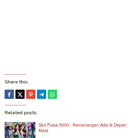
Share this:
Related posts:
Slot Pulsa 5000 : Kemenangan Ada di Depan
Mata