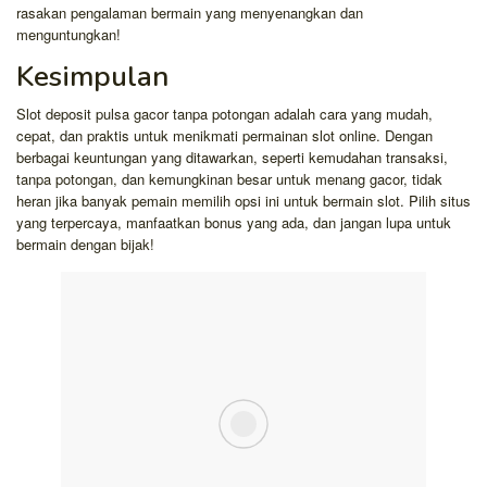
rasakan pengalaman bermain yang menyenangkan dan
menguntungkan!
Kesimpulan
Slot deposit pulsa gacor tanpa potongan adalah cara yang mudah,
cepat, dan praktis untuk menikmati permainan slot online. Dengan
berbagai keuntungan yang ditawarkan, seperti kemudahan transaksi,
tanpa potongan, dan kemungkinan besar untuk menang gacor, tidak
heran jika banyak pemain memilih opsi ini untuk bermain slot. Pilih situs
yang terpercaya, manfaatkan bonus yang ada, dan jangan lupa untuk
bermain dengan bijak!