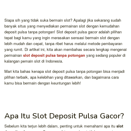
Siapa sih yang tidak suka bermain slot? Apalagi jika sekarang sudah
banyak situs yang menyediakan permainan slot dengan kemudahan
deposit pulsa tanpa potongan! Slot deposit pulsa gacor adalah pilihan
tepat bagi kamu yang ingin merasakan sensasi bermain slot dengan
lebih mudah dan cepat, tanpa ribet harus melalui metode pembayaran
yang rumit. Di artikel ini, kita akan membahas secara lengkap mengenai
permainan
slot deposit pulsa tanpa potongan
yang sedang populer di
kalangan pemain slot di Indonesia.
Mari kita bahas kenapa slot deposit pulsa tanpa potongan bisa menjadi
pilihan terbaik, apa kelebihan yang ditawarkan, dan bagaimana cara
kamu bisa bermain dengan keuntungan lebih!
Apa Itu Slot Deposit Pulsa Gacor?
Sebelum kita terjun lebih dalam, penting untuk memahami apa itu
slot