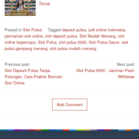
Terus
Posted in
Slot Pulsa
Tagged
deposit pulsa
,
judi online Indonesia
,
permainan slot online
,
slot deposit pulsa
,
Slot Mudah Menang
,
slot
online terpercaya
,
Slot Pulsa
,
slot pulsa 5000
,
Slot Pulsa Gacor
,
slot
pulsa gampang menang
,
slot pulsa mudah menang
Post
Previous post
Next post
Slot Deposit Pulsa Tanpa
Slot Pulsa 5000 : Jaminan Pasti
navigation
Potongan: Cara Praktis Bermain
Withdraw
Slot Online
Add Comment