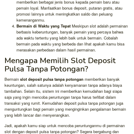
memberikan berbagai jenis bonus kepada pemain baru atau
pemain loyal. Manfaatkan bonus deposit, putaran gratis, atau
promosi lainnya untuk meningkatkan saldo dan peluang
kemenanganmu.
Bermain di Waktu yang Tepat
Meskipun slot adalah permainan
berbasis keberuntungan, banyak pemain yang percaya bahwa
ada waktu tertentu yang lebih baik untuk bermain. Cobalah
bermain pada waktu yang berbeda dan lihat apakah kamu bisa
merasakan perbedaan dalam hasil permainan.
Mengapa Memilih Slot Deposit
Pulsa Tanpa Potongan?
Bermain
slot deposit pulsa tanpa potongan
memberikan banyak
keuntungan, salah satunya adalah kenyamanan tanpa adanya biaya
tambahan. Selain itu, sistem ini memberikan kemudahan bagi siapa
saja yang ingin mencoba peruntungan tanpa harus terlibat dalam
transaksi yang rumit. Kemudahan deposit pulsa tanpa potongan juga
menguntungkan bagi pemain yang menginginkan pengalaman bermain
yang lebih lancar dan menyenangkan.
Jadi, apakah kamu siap untuk mencoba peruntunganmu di permainan
slot dengan deposit pulsa tanpa potongan? Segera bergabung dan