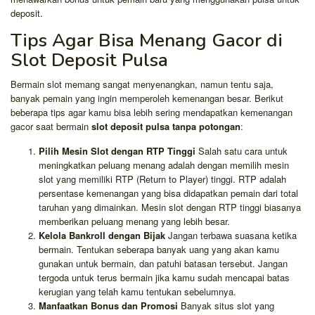
deposit.
Tips Agar Bisa Menang Gacor di
Slot Deposit Pulsa
Bermain slot memang sangat menyenangkan, namun tentu saja,
banyak pemain yang ingin memperoleh kemenangan besar. Berikut
beberapa tips agar kamu bisa lebih sering mendapatkan kemenangan
gacor saat bermain
slot deposit pulsa tanpa potongan
:
Pilih Mesin Slot dengan RTP Tinggi
Salah satu cara untuk
meningkatkan peluang menang adalah dengan memilih mesin
slot yang memiliki RTP (Return to Player) tinggi. RTP adalah
persentase kemenangan yang bisa didapatkan pemain dari total
taruhan yang dimainkan. Mesin slot dengan RTP tinggi biasanya
memberikan peluang menang yang lebih besar.
Kelola Bankroll dengan Bijak
Jangan terbawa suasana ketika
bermain. Tentukan seberapa banyak uang yang akan kamu
gunakan untuk bermain, dan patuhi batasan tersebut. Jangan
tergoda untuk terus bermain jika kamu sudah mencapai batas
kerugian yang telah kamu tentukan sebelumnya.
Manfaatkan Bonus dan Promosi
Banyak situs slot yang