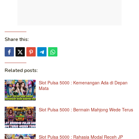
Share this:
Related posts:
Slot Pulsa 5000 : Kemenangan Ada di Depan
Mata
Slot Pulsa 5000 : Bermain Mahjong Wede Terus
Slot Pulsa 5000 : Rahasia Modal Receh JP