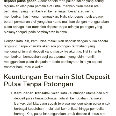
deposit pulsa gacor
. Gacor sendiri merupakan istilah yang sering
digunakan oleh para pemain slot untuk menyebutkan mesin atau
permainan yang memberikan kemenangan besar atau sering
memberikan hasil yang memuaskan. Nah, slot deposit pulsa gacor
berarti permainan slot yang bisa kamu mainkan dengan menggunakan
pulsa sebagai alat transaksi deposit tanpa adanya potongan yang
biasanya terjadi pada pembayaran lainnya.
Dengan kata lain, kamu bisa melakukan deposit dengan pulsa secara
langsung, tanpa khawatir akan ada potongan tambahan yang
mengurangi jumlah deposit yang masuk ke akunmu. Hal ini tentu
memberikan kemudahan bagi para pemain yang lebih memilih
menggunakan pulsa daripada metode pembayaran lainnya seperti
transfer bank atau e-wallet.
Keuntungan Bermain Slot Deposit
Pulsa Tanpa Potongan
Kemudahan Transaksi
Salah satu keuntungan utama dari slot
deposit pulsa tanpa potongan adalah kemudahan transaksi.
Banyak dari kita yang sudah terbiasa menggunakan pulsa untuk
berbagai kebutuhan, mulai dari komunikasi hingga pembelian
barang. Kini, pulsa bisa digunakan untuk deposit di situs slot