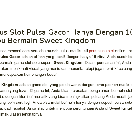
tus Slot Pulsa Gacor Hanya Dengan 1
bu Bermain Sweet Kingdom
Anda mencari cara seru dan mudah untuk menikmati
permainan slot
online, m
Pulsa Gacor
adalah pilihan yang tepat! Dengan hanya
10 ribu
, Anda sudah bi
 bermain game slot seru seperti
Sweet Kingdom
. Dalam permainan ini, Anda 
 akan menikmati visual yang manis dan menarik, tetapi juga memiliki peluang
 mendapatkan kemenangan besar!
t Kingdom
adalah game slot yang penuh warna dengan tema permen manis 
 karun yang lezat. Di game ini, Anda bisa merasakan pengalaman bermain slo
a, dengan fitur-fitur menarik yang bisa meningkatkan peluang Anda meraih ja
ang lebih seru lagi, Anda bisa mulai bermain hanya dengan deposit pulsa seb
bu
. Jadi, apakah Anda siap untuk mencoba peruntungan Anda di
Sweet King
simak ulasan lengkapnya!