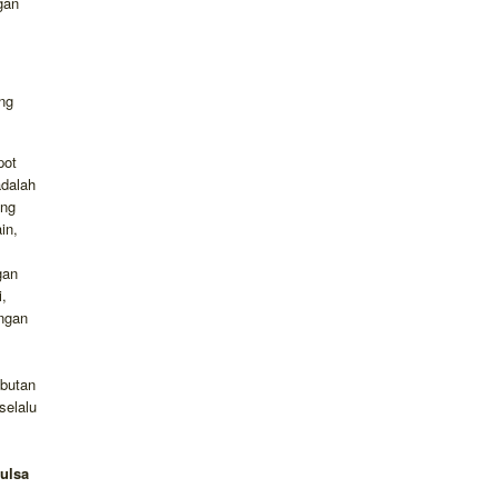
gan
ng
pot
dalah
ung
in,
gan
,
ngan
mbutan
selalu
Pulsa