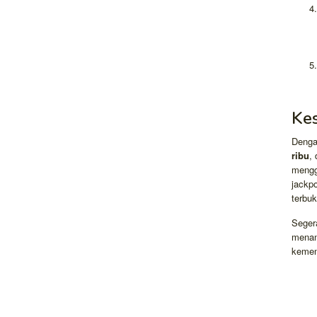
Ke
Deng
ribu
,
mengg
jackp
terbu
Segera
menan
kemen