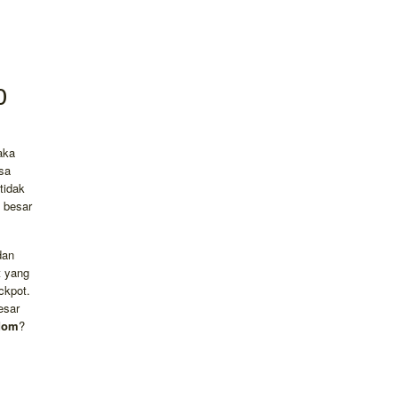
0
aka
sa
tidak
 besar
dan
t yang
ckpot.
esar
dom
?