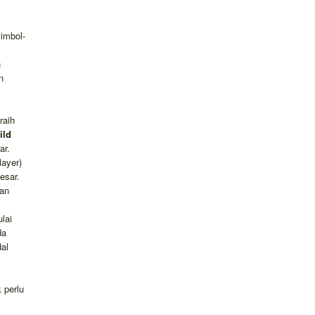
imbol-
n
n
raih
ild
ar.
layer)
esar.
gan
lai
da
al
 perlu
s