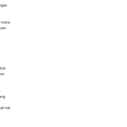
engan
i mana
ruan
tuk
kan
n
ang
ah hal