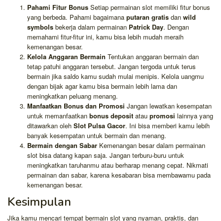
Pahami Fitur Bonus
Setiap permainan slot memiliki fitur bonus
yang berbeda. Pahami bagaimana
putaran gratis
dan
wild
symbols
bekerja dalam permainan
Patrick Day
. Dengan
memahami fitur-fitur ini, kamu bisa lebih mudah meraih
kemenangan besar.
Kelola Anggaran Bermain
Tentukan anggaran bermain dan
tetap patuhi anggaran tersebut. Jangan tergoda untuk terus
bermain jika saldo kamu sudah mulai menipis. Kelola uangmu
dengan bijak agar kamu bisa bermain lebih lama dan
meningkatkan peluang menang.
Manfaatkan Bonus dan Promosi
Jangan lewatkan kesempatan
untuk memanfaatkan
bonus deposit
atau
promosi
lainnya yang
ditawarkan oleh
Slot Pulsa Gacor
. Ini bisa memberi kamu lebih
banyak kesempatan untuk bermain dan menang.
Bermain dengan Sabar
Kemenangan besar dalam permainan
slot bisa datang kapan saja. Jangan terburu-buru untuk
meningkatkan taruhanmu atau berharap menang cepat. Nikmati
permainan dan sabar, karena kesabaran bisa membawamu pada
kemenangan besar.
Kesimpulan
Jika kamu mencari tempat bermain slot yang nyaman, praktis, dan