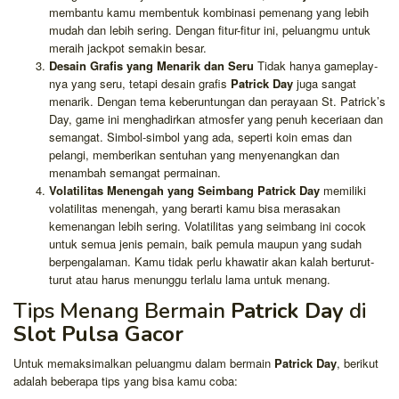
membantu kamu membentuk kombinasi pemenang yang lebih
mudah dan lebih sering. Dengan fitur-fitur ini, peluangmu untuk
meraih jackpot semakin besar.
Desain Grafis yang Menarik dan Seru
Tidak hanya gameplay-
nya yang seru, tetapi desain grafis
Patrick Day
juga sangat
menarik. Dengan tema keberuntungan dan perayaan St. Patrick’s
Day, game ini menghadirkan atmosfer yang penuh keceriaan dan
semangat. Simbol-simbol yang ada, seperti koin emas dan
pelangi, memberikan sentuhan yang menyenangkan dan
menambah semangat permainan.
Volatilitas Menengah yang Seimbang
Patrick Day
memiliki
volatilitas menengah, yang berarti kamu bisa merasakan
kemenangan lebih sering. Volatilitas yang seimbang ini cocok
untuk semua jenis pemain, baik pemula maupun yang sudah
berpengalaman. Kamu tidak perlu khawatir akan kalah berturut-
turut atau harus menunggu terlalu lama untuk menang.
Tips Menang Bermain
Patrick Day
di
Slot Pulsa Gacor
Untuk memaksimalkan peluangmu dalam bermain
Patrick Day
, berikut
adalah beberapa tips yang bisa kamu coba: