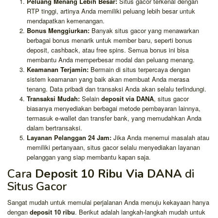
Peluang Menang Lebih Besar:
Situs gacor terkenal dengan
RTP tinggi, artinya Anda memiliki peluang lebih besar untuk
mendapatkan kemenangan.
Bonus Menggiurkan:
Banyak situs gacor yang menawarkan
berbagai bonus menarik untuk member baru, seperti bonus
deposit, cashback, atau free spins. Semua bonus ini bisa
membantu Anda memperbesar modal dan peluang menang.
Keamanan Terjamin:
Bermain di situs terpercaya dengan
sistem keamanan yang baik akan membuat Anda merasa
tenang. Data pribadi dan transaksi Anda akan selalu terlindungi.
Transaksi Mudah:
Selain
deposit via DANA
, situs gacor
biasanya menyediakan berbagai metode pembayaran lainnya,
termasuk e-wallet dan transfer bank, yang memudahkan Anda
dalam bertransaksi.
Layanan Pelanggan 24 Jam:
Jika Anda menemui masalah atau
memiliki pertanyaan, situs gacor selalu menyediakan layanan
pelanggan yang siap membantu kapan saja.
Cara
Deposit 10 Ribu Via DANA
di
Situs Gacor
Sangat mudah untuk memulai perjalanan Anda menuju kekayaan hanya
dengan
deposit 10 ribu
. Berikut adalah langkah-langkah mudah untuk