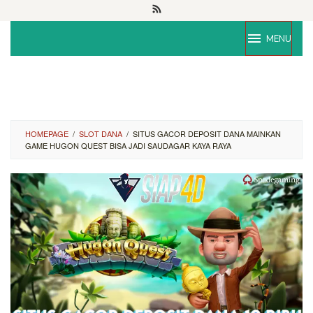
Skip
to
content
MENU
HOMEPAGE
/
SLOT DANA
/
SITUS GACOR DEPOSIT DANA MAINKAN
GAME HUGON QUEST BISA JADI SAUDAGAR KAYA RAYA