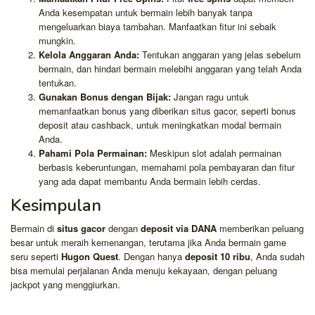
Anda kesempatan untuk bermain lebih banyak tanpa
mengeluarkan biaya tambahan. Manfaatkan fitur ini sebaik
mungkin.
Kelola Anggaran Anda:
Tentukan anggaran yang jelas sebelum
bermain, dan hindari bermain melebihi anggaran yang telah Anda
tentukan.
Gunakan Bonus dengan Bijak:
Jangan ragu untuk
memanfaatkan bonus yang diberikan situs gacor, seperti bonus
deposit atau cashback, untuk meningkatkan modal bermain
Anda.
Pahami Pola Permainan:
Meskipun slot adalah permainan
berbasis keberuntungan, memahami pola pembayaran dan fitur
yang ada dapat membantu Anda bermain lebih cerdas.
Kesimpulan
Bermain di
situs gacor
dengan
deposit via DANA
memberikan peluang
besar untuk meraih kemenangan, terutama jika Anda bermain game
seru seperti
Hugon Quest
. Dengan hanya
deposit 10 ribu
, Anda sudah
bisa memulai perjalanan Anda menuju kekayaan, dengan peluang
jackpot yang menggiurkan.