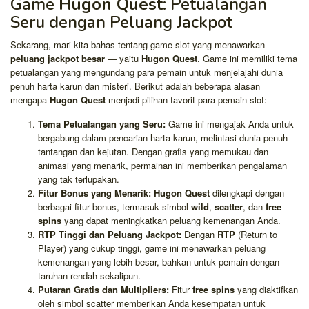
Game
Hugon Quest
: Petualangan
Seru dengan Peluang Jackpot
Sekarang, mari kita bahas tentang game slot yang menawarkan
peluang jackpot besar
— yaitu
Hugon Quest
. Game ini memiliki tema
petualangan yang mengundang para pemain untuk menjelajahi dunia
penuh harta karun dan misteri. Berikut adalah beberapa alasan
mengapa
Hugon Quest
menjadi pilihan favorit para pemain slot:
Tema Petualangan yang Seru:
Game ini mengajak Anda untuk
bergabung dalam pencarian harta karun, melintasi dunia penuh
tantangan dan kejutan. Dengan grafis yang memukau dan
animasi yang menarik, permainan ini memberikan pengalaman
yang tak terlupakan.
Fitur Bonus yang Menarik:
Hugon Quest
dilengkapi dengan
berbagai fitur bonus, termasuk simbol
wild
,
scatter
, dan
free
spins
yang dapat meningkatkan peluang kemenangan Anda.
RTP Tinggi dan Peluang Jackpot:
Dengan
RTP
(Return to
Player) yang cukup tinggi, game ini menawarkan peluang
kemenangan yang lebih besar, bahkan untuk pemain dengan
taruhan rendah sekalipun.
Putaran Gratis dan Multipliers:
Fitur
free spins
yang diaktifkan
oleh simbol scatter memberikan Anda kesempatan untuk