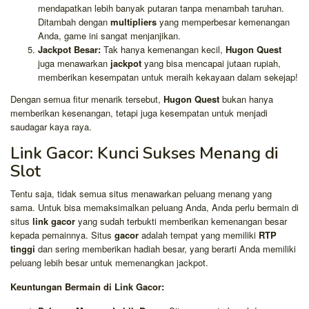
mendapatkan lebih banyak putaran tanpa menambah taruhan.
Ditambah dengan
multipliers
yang memperbesar kemenangan
Anda, game ini sangat menjanjikan.
Jackpot Besar:
Tak hanya kemenangan kecil,
Hugon Quest
juga menawarkan
jackpot
yang bisa mencapai jutaan rupiah,
memberikan kesempatan untuk meraih kekayaan dalam sekejap!
Dengan semua fitur menarik tersebut,
Hugon Quest
bukan hanya
memberikan kesenangan, tetapi juga kesempatan untuk menjadi
saudagar kaya raya.
Link Gacor: Kunci Sukses Menang di
Slot
Tentu saja, tidak semua situs menawarkan peluang menang yang
sama. Untuk bisa memaksimalkan peluang Anda, Anda perlu bermain di
situs
link gacor
yang sudah terbukti memberikan kemenangan besar
kepada pemainnya. Situs
gacor
adalah tempat yang memiliki
RTP
tinggi
dan sering memberikan hadiah besar, yang berarti Anda memiliki
peluang lebih besar untuk memenangkan jackpot.
Keuntungan Bermain di Link Gacor: