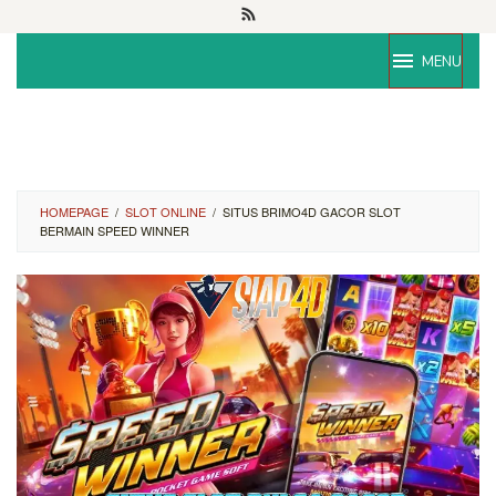
Skip
to
content
MENU
HOMEPAGE
/
SLOT ONLINE
/
SITUS BRIMO4D GACOR SLOT
BERMAIN SPEED WINNER