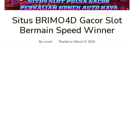
Situs BRIMO4D Gacor Slot
Bermain Speed Winner
By
vsxe1
Posted on
March 9, 2025