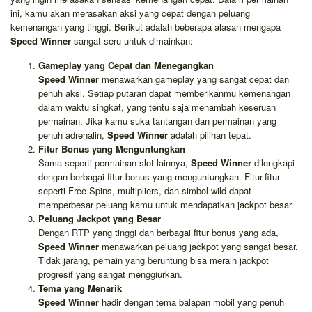
ini, kamu akan merasakan aksi yang cepat dengan peluang
kemenangan yang tinggi. Berikut adalah beberapa alasan mengapa
Speed Winner
sangat seru untuk dimainkan:
Gameplay yang Cepat dan Menegangkan
Speed Winner
menawarkan gameplay yang sangat cepat dan
penuh aksi. Setiap putaran dapat memberikanmu kemenangan
dalam waktu singkat, yang tentu saja menambah keseruan
permainan. Jika kamu suka tantangan dan permainan yang
penuh adrenalin,
Speed Winner
adalah pilihan tepat.
Fitur Bonus yang Menguntungkan
Sama seperti permainan slot lainnya,
Speed Winner
dilengkapi
dengan berbagai fitur bonus yang menguntungkan. Fitur-fitur
seperti Free Spins, multipliers, dan simbol wild dapat
memperbesar peluang kamu untuk mendapatkan jackpot besar.
Peluang Jackpot yang Besar
Dengan RTP yang tinggi dan berbagai fitur bonus yang ada,
Speed Winner
menawarkan peluang jackpot yang sangat besar.
Tidak jarang, pemain yang beruntung bisa meraih jackpot
progresif yang sangat menggiurkan.
Tema yang Menarik
Speed Winner
hadir dengan tema balapan mobil yang penuh