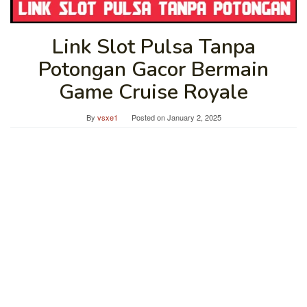
Link Slot Pulsa Tanpa
Potongan Gacor Bermain
Game Cruise Royale
By
vsxe1
Posted on
January 2, 2025