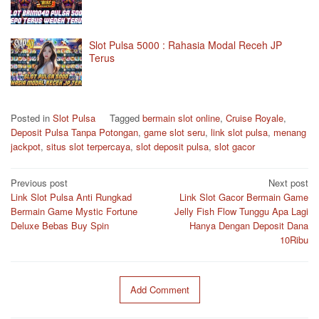
Slot Pulsa 5000 : Rahasia Modal Receh JP
Terus
Posted in
Slot Pulsa
Tagged
bermain slot online
,
Cruise Royale
,
Deposit Pulsa Tanpa Potongan
,
game slot seru
,
link slot pulsa
,
menang
jackpot
,
situs slot terpercaya
,
slot deposit pulsa
,
slot gacor
Post
Previous post
Next post
Link Slot Pulsa Anti Rungkad
Link Slot Gacor Bermain Game
navigation
Bermain Game Mystic Fortune
Jelly Fish Flow Tunggu Apa Lagi
Deluxe Bebas Buy Spin
Hanya Dengan Deposit Dana
10Ribu
Add Comment