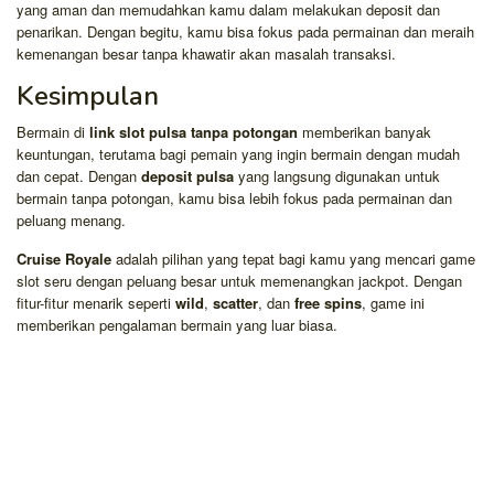
yang aman dan memudahkan kamu dalam melakukan deposit dan
penarikan. Dengan begitu, kamu bisa fokus pada permainan dan meraih
kemenangan besar tanpa khawatir akan masalah transaksi.
Kesimpulan
Bermain di
link slot pulsa tanpa potongan
memberikan banyak
keuntungan, terutama bagi pemain yang ingin bermain dengan mudah
dan cepat. Dengan
deposit pulsa
yang langsung digunakan untuk
bermain tanpa potongan, kamu bisa lebih fokus pada permainan dan
peluang menang.
Cruise Royale
adalah pilihan yang tepat bagi kamu yang mencari game
slot seru dengan peluang besar untuk memenangkan jackpot. Dengan
fitur-fitur menarik seperti
wild
,
scatter
, dan
free spins
, game ini
memberikan pengalaman bermain yang luar biasa.