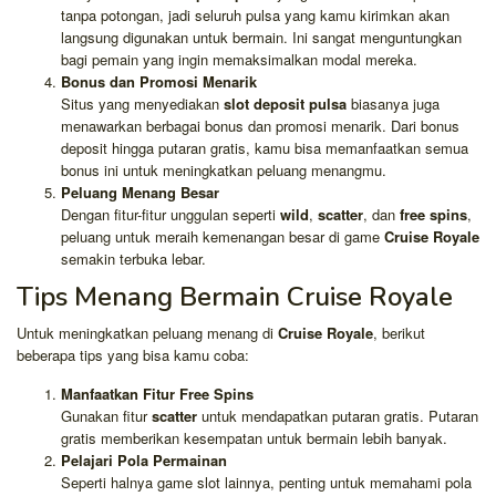
tanpa potongan, jadi seluruh pulsa yang kamu kirimkan akan
langsung digunakan untuk bermain. Ini sangat menguntungkan
bagi pemain yang ingin memaksimalkan modal mereka.
Bonus dan Promosi Menarik
Situs yang menyediakan
slot deposit pulsa
biasanya juga
menawarkan berbagai bonus dan promosi menarik. Dari bonus
deposit hingga putaran gratis, kamu bisa memanfaatkan semua
bonus ini untuk meningkatkan peluang menangmu.
Peluang Menang Besar
Dengan fitur-fitur unggulan seperti
wild
,
scatter
, dan
free spins
,
peluang untuk meraih kemenangan besar di game
Cruise Royale
semakin terbuka lebar.
Tips Menang Bermain Cruise Royale
Untuk meningkatkan peluang menang di
Cruise Royale
, berikut
beberapa tips yang bisa kamu coba:
Manfaatkan Fitur Free Spins
Gunakan fitur
scatter
untuk mendapatkan putaran gratis. Putaran
gratis memberikan kesempatan untuk bermain lebih banyak.
Pelajari Pola Permainan
Seperti halnya game slot lainnya, penting untuk memahami pola