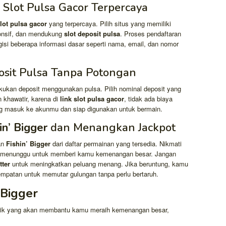
k Slot Pulsa Gacor Terpercaya
slot pulsa gacor
yang terpercaya. Pilih situs yang memiliki
ponsif, dan mendukung
slot deposit pulsa
. Proses pendaftaran
isi beberapa informasi dasar seperti nama, email, dan nomor
osit Pulsa Tanpa Potongan
kukan deposit menggunakan pulsa. Pilih nominal deposit yang
 khawatir, karena di
link slot pulsa gacor
, tidak ada biaya
ng masuk ke akunmu dan siap digunakan untuk bermain.
in’ Bigger
dan Menangkan Jackpot
an
Fishin’ Bigger
dari daftar permainan yang tersedia. Nikmati
g menunggu untuk memberi kamu kemenangan besar. Jangan
tter
untuk meningkatkan peluang menang. Jika beruntung, kamu
patan untuk memutar gulungan tanpa perlu bertaruh.
 Bigger
arik yang akan membantu kamu meraih kemenangan besar,