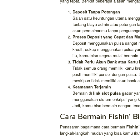
yang tepat. Berikut beberapa alasan meng
Deposit Tanpa Potongan
Salah satu keuntungan utama meng
tentang biaya admin atau potongan 
akun permainanmu tanpa pengurangan
Proses Deposit yang Cepat dan M
Deposit menggunakan pulsa sangat m
kredit, cukup menggunakan pulsa yan
itu, kamu bisa segera mulai bermai
Tidak Perlu Akun Bank atau Kartu 
Tidak semua orang memiliki kartu kr
pasti memiliki ponsel dengan pulsa.
meskipun tidak memiliki akun bank at
Keamanan Terjamin
Bermain di
link slot pulsa gacor
yan
menggunakan sistem enkripsi yang ku
Jadi, kamu bisa bermain dengan ten
Cara Bermain
Fishin’ B
Penasaran bagaimana cara bermain
Fishin’
langkah-langkah mudah yang bisa kamu ikut