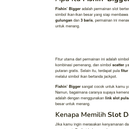
Fishin’ Bigger
adalah permainan slot bert
simbol ikan-ikan besar yang siap memba
gulungan
dan
3 baris
, permainan ini mena
untuk menang.
Fitur utama dari permainan ini adalah simbo
kombinasi pemenang, dan simbol
scatter
ya
putaran gratis. Selain itu, terdapat pula
fitu
melalui simbol ikan bertanda jackpot.
Fishin’ Bigger
sangat cocok untuk kamu yan
Namun, bagaimana caranya supaya kemenang
adalah dengan menggunakan
link slot pul
besar untuk menang.
Kenapa Memilih
Slot D
Jika kamu ingin merasakan kenyamanan dan