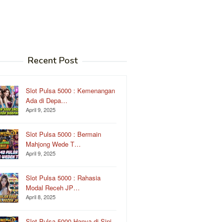
Recent Post
Slot Pulsa 5000 : Kemenangan
Ada di Depa…
April 9, 2025
Slot Pulsa 5000 : Bermain
Mahjong Wede T…
April 9, 2025
Slot Pulsa 5000 : Rahasia
Modal Receh JP…
April 8, 2025
Slot Pulsa 5000 Hanya di Sini