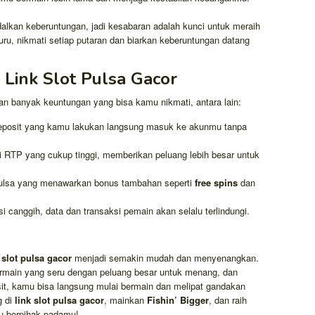
lkan keberuntungan, jadi kesabaran adalah kunci untuk meraih
ru, nikmati setiap putaran dan biarkan keberuntungan datang
i
Link Slot Pulsa Gacor
 banyak keuntungan yang bisa kamu nikmati, antara lain:
eposit yang kamu lakukan langsung masuk ke akunmu tanpa
 RTP yang cukup tinggi, memberikan peluang lebih besar untuk
 pulsa yang menawarkan bonus tambahan seperti
free spins
dan
si canggih, data dan transaksi pemain akan selalu terlindungi.
 slot pulsa gacor
menjadi semakin mudah dan menyenangkan.
main yang seru dengan peluang besar untuk menang, dan
t, kamu bisa langsung mulai bermain dan melipat gandakan
g di
link slot pulsa gacor
, mainkan
Fishin’ Bigger
, dan raih
u berpihak padamu!