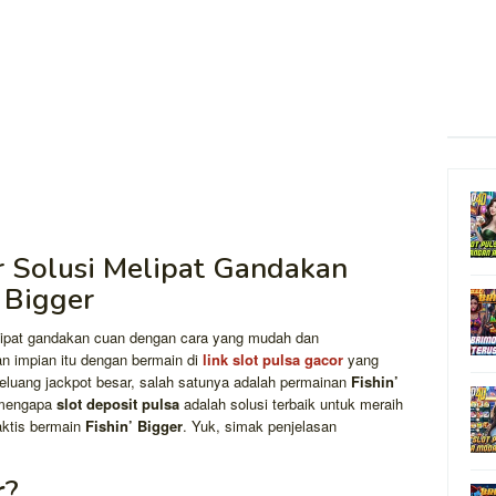
r Solusi Melipat Gandakan
 Bigger
melipat gandakan cuan dengan cara yang mudah dan
 impian itu dengan bermain di
link slot pulsa gacor
yang
luang jackpot besar, salah satunya adalah permainan
Fishin’
s mengapa
slot deposit pulsa
adalah solusi terbaik untuk meraih
aktis bermain
Fishin’ Bigger
. Yuk, simak penjelasan
r
?