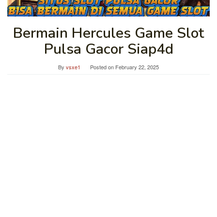
Bermain Hercules Game Slot
Pulsa Gacor Siap4d
By
vsxe1
Posted on
February 22, 2025