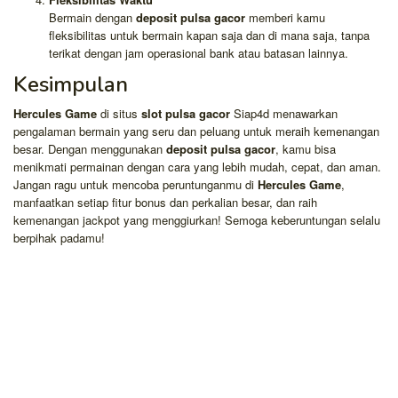
Bermain dengan
deposit pulsa gacor
memberi kamu
fleksibilitas untuk bermain kapan saja dan di mana saja, tanpa
terikat dengan jam operasional bank atau batasan lainnya.
Kesimpulan
Hercules Game
di situs
slot pulsa gacor
Siap4d menawarkan
pengalaman bermain yang seru dan peluang untuk meraih kemenangan
besar. Dengan menggunakan
deposit pulsa gacor
, kamu bisa
menikmati permainan dengan cara yang lebih mudah, cepat, dan aman.
Jangan ragu untuk mencoba peruntunganmu di
Hercules Game
,
manfaatkan setiap fitur bonus dan perkalian besar, dan raih
kemenangan jackpot yang menggiurkan! Semoga keberuntungan selalu
berpihak padamu!