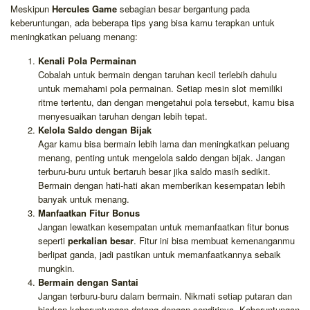
Meskipun
Hercules Game
sebagian besar bergantung pada
keberuntungan, ada beberapa tips yang bisa kamu terapkan untuk
meningkatkan peluang menang:
Kenali Pola Permainan
Cobalah untuk bermain dengan taruhan kecil terlebih dahulu
untuk memahami pola permainan. Setiap mesin slot memiliki
ritme tertentu, dan dengan mengetahui pola tersebut, kamu bisa
menyesuaikan taruhan dengan lebih tepat.
Kelola Saldo dengan Bijak
Agar kamu bisa bermain lebih lama dan meningkatkan peluang
menang, penting untuk mengelola saldo dengan bijak. Jangan
terburu-buru untuk bertaruh besar jika saldo masih sedikit.
Bermain dengan hati-hati akan memberikan kesempatan lebih
banyak untuk menang.
Manfaatkan Fitur Bonus
Jangan lewatkan kesempatan untuk memanfaatkan fitur bonus
seperti
perkalian besar
. Fitur ini bisa membuat kemenanganmu
berlipat ganda, jadi pastikan untuk memanfaatkannya sebaik
mungkin.
Bermain dengan Santai
Jangan terburu-buru dalam bermain. Nikmati setiap putaran dan
biarkan keberuntungan datang dengan sendirinya. Keberuntungan