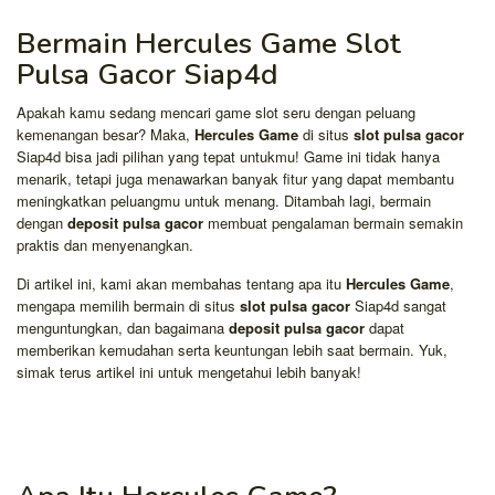
Bermain Hercules Game Slot
Pulsa Gacor Siap4d
Apakah kamu sedang mencari game slot seru dengan peluang
kemenangan besar? Maka,
Hercules Game
di situs
slot pulsa gacor
Siap4d bisa jadi pilihan yang tepat untukmu! Game ini tidak hanya
menarik, tetapi juga menawarkan banyak fitur yang dapat membantu
meningkatkan peluangmu untuk menang. Ditambah lagi, bermain
dengan
deposit pulsa gacor
membuat pengalaman bermain semakin
praktis dan menyenangkan.
Di artikel ini, kami akan membahas tentang apa itu
Hercules Game
,
mengapa memilih bermain di situs
slot pulsa gacor
Siap4d sangat
menguntungkan, dan bagaimana
deposit pulsa gacor
dapat
memberikan kemudahan serta keuntungan lebih saat bermain. Yuk,
simak terus artikel ini untuk mengetahui lebih banyak!