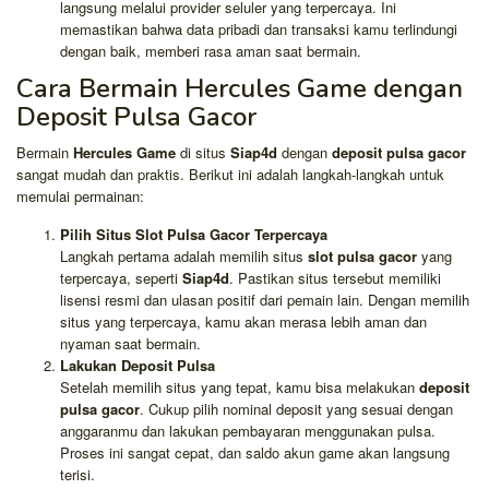
langsung melalui provider seluler yang terpercaya. Ini
memastikan bahwa data pribadi dan transaksi kamu terlindungi
dengan baik, memberi rasa aman saat bermain.
Cara Bermain Hercules Game dengan
Deposit Pulsa Gacor
Bermain
Hercules Game
di situs
Siap4d
dengan
deposit pulsa gacor
sangat mudah dan praktis. Berikut ini adalah langkah-langkah untuk
memulai permainan:
Pilih Situs Slot Pulsa Gacor Terpercaya
Langkah pertama adalah memilih situs
slot pulsa gacor
yang
terpercaya, seperti
Siap4d
. Pastikan situs tersebut memiliki
lisensi resmi dan ulasan positif dari pemain lain. Dengan memilih
situs yang terpercaya, kamu akan merasa lebih aman dan
nyaman saat bermain.
Lakukan Deposit Pulsa
Setelah memilih situs yang tepat, kamu bisa melakukan
deposit
pulsa gacor
. Cukup pilih nominal deposit yang sesuai dengan
anggaranmu dan lakukan pembayaran menggunakan pulsa.
Proses ini sangat cepat, dan saldo akun game akan langsung
terisi.