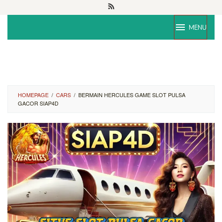
Skip
to
content
MENU
HOMEPAGE
/
CARS
/
BERMAIN HERCULES GAME SLOT PULSA
GACOR SIAP4D