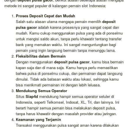
metode ini sangat populer di kalangan pemain slot Indonesia:
Proses Deposit Cepat dan Mudah
Salah satu alasan utama mengapa pemain memilih
deposit
pulsa gacor
adalah karena prosesnya yang sangat cepat dan
mudah. Kamu cukup menggunakan pulsa yang ada di ponselmu
untuk mengisi saldo akun, tanpa perlu khawatir tentang transfer
bank yang memakan waktu. Ini sangat menguntungkan bagi
pemain yang ingin langsung bermain tanpa menunggu lama.
Fleksibilitas dalam Bermain
Dengan menggunakan
deposit pulsa gacor
, kamu bisa bermain
kapan saja dan di mana saja. Kamu hanya perlu memastikan
bahwa pulsa di ponselmu cukup, dan permainan dapat langsung
dimulai. Tidak ada batasan waktu atau lokasi, sehingga kamu
bisa menikmati permainan ini dengan lebih leluasa.
Mendukung Semua Operator
Situs
Siap4d
mendukung hampir semua operator seluler di
Indonesia, seperti Telkomsel, Indosat, XL, Tri, dan lainnya. Ini
berarti hampir semua pemain bisa melakukan deposit pulsa,
tanpa harus khawatir dengan masalah provider atau jaringan.
Keamanan yang Terjamin
Transaksi menggunakan pulsa sangat aman karena dilakukan