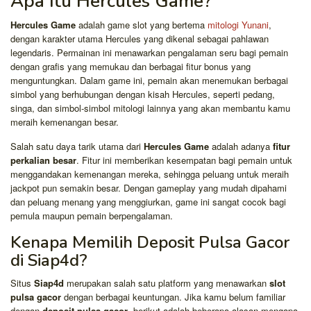
Apa Itu Hercules Game?
Hercules Game
adalah game slot yang bertema
mitologi Yunani
,
dengan karakter utama Hercules yang dikenal sebagai pahlawan
legendaris. Permainan ini menawarkan pengalaman seru bagi pemain
dengan grafis yang memukau dan berbagai fitur bonus yang
menguntungkan. Dalam game ini, pemain akan menemukan berbagai
simbol yang berhubungan dengan kisah Hercules, seperti pedang,
singa, dan simbol-simbol mitologi lainnya yang akan membantu kamu
meraih kemenangan besar.
Salah satu daya tarik utama dari
Hercules Game
adalah adanya
fitur
perkalian besar
. Fitur ini memberikan kesempatan bagi pemain untuk
menggandakan kemenangan mereka, sehingga peluang untuk meraih
jackpot pun semakin besar. Dengan gameplay yang mudah dipahami
dan peluang menang yang menggiurkan, game ini sangat cocok bagi
pemula maupun pemain berpengalaman.
Kenapa Memilih Deposit Pulsa Gacor
di Siap4d?
Situs
Siap4d
merupakan salah satu platform yang menawarkan
slot
pulsa gacor
dengan berbagai keuntungan. Jika kamu belum familiar
dengan
deposit pulsa gacor
, berikut adalah beberapa alasan mengapa