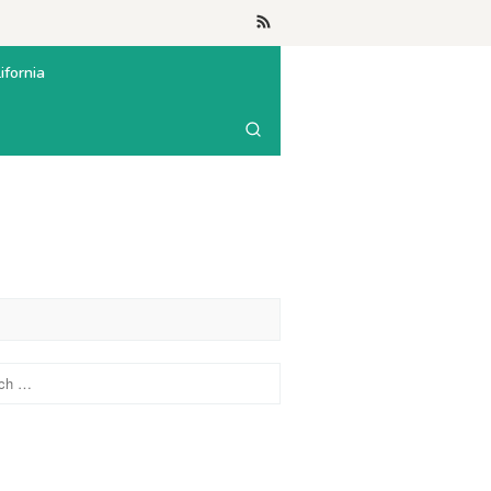
close
ifornia