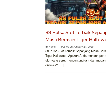
88 Pulsa Slot Terbaik Sepan
Masa Bermain Tiger Hallow
By
vsxe1
Posted on
January 21, 2025
88 Pulsa Slot Terbaik Sepanjang Masa Ber
Tiger Halloween Apakah Anda mencari perm
slot yang seru, menguntungkan, dan mudah
diakses? […]