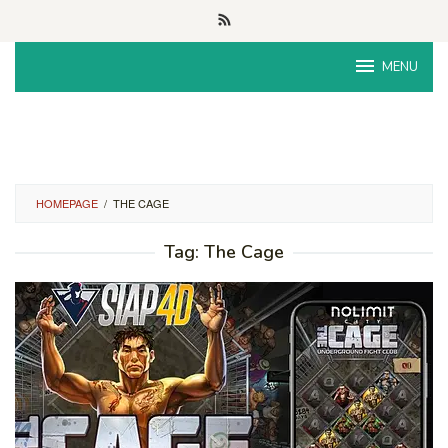
Skip
to
content
MENU
HOMEPAGE
/
THE CAGE
Tag:
The Cage