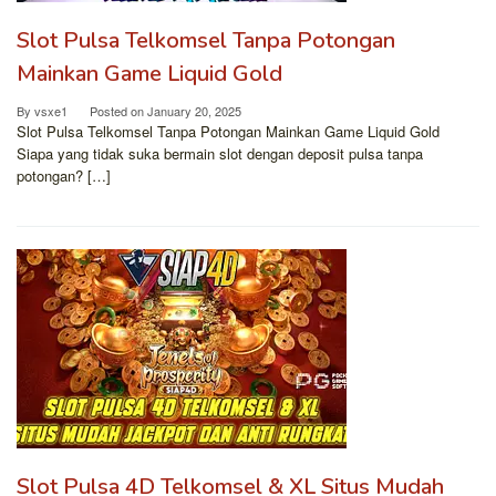
Slot Pulsa Telkomsel Tanpa Potongan
Mainkan Game Liquid Gold
By
vsxe1
Posted on
January 20, 2025
Slot Pulsa Telkomsel Tanpa Potongan Mainkan Game Liquid Gold
Siapa yang tidak suka bermain slot dengan deposit pulsa tanpa
potongan? […]
Slot Pulsa 4D Telkomsel & XL Situs Mudah