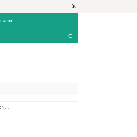
close
ifornia