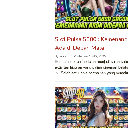
Slot Pulsa 5000 : Kemenan
Ada di Depan Mata
By
vsxe1
Posted on
April 9, 2025
Bermain slot online telah menjadi salah satu
aktivitas hiburan yang paling digemari bela
ini. Salah satu jenis permainan yang semak