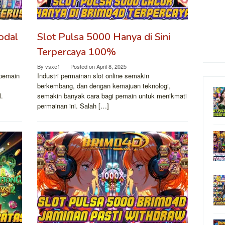
odal
Slot Pulsa 5000 Hanya di Sini
Terpercaya 100%
By
vsxe1
Posted on
April 8, 2025
 pemain
Industri permainan slot online semakin
berkembang, dan dengan kemajuan teknologi,
.
semakin banyak cara bagi pemain untuk menikmati
permainan ini. Salah […]