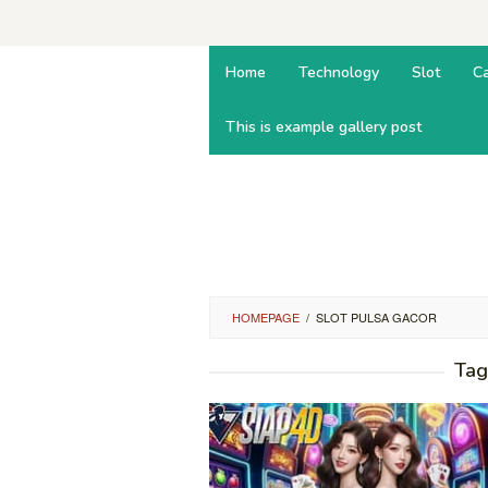
Skip
to
content
close
Home
Technology
Slot
C
This is example gallery post
HOMEPAGE
/
SLOT PULSA GACOR
Tag