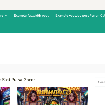
ars
Example fullwidth post
Example youtube post Ferrari Cal
:
Slot Pulsa Gacor
Search
for: