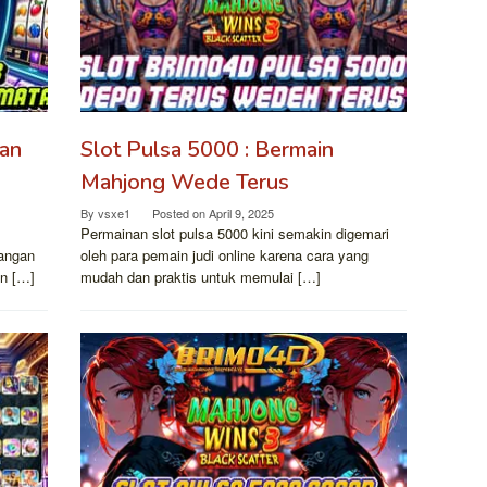
gan
Slot Pulsa 5000 : Bermain
Mahjong Wede Terus
By
vsxe1
Posted on
April 9, 2025
Permainan slot pulsa 5000 kini semakin digemari
kangan
oleh para pemain judi online karena cara yang
in […]
mudah dan praktis untuk memulai […]