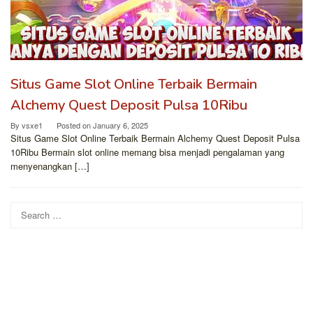
Situs Game Slot Online Terbaik Bermain
Alchemy Quest Deposit Pulsa 10Ribu
By
vsxe1
Posted on
January 6, 2025
Situs Game Slot Online Terbaik Bermain Alchemy Quest Deposit Pulsa
10Ribu Bermain slot online memang bisa menjadi pengalaman yang
menyenangkan […]
Search
for: