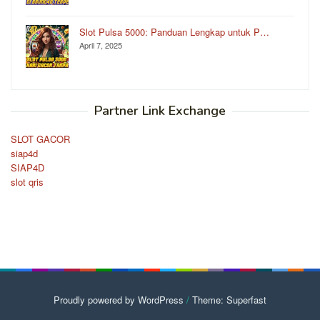
Slot Pulsa 5000: Panduan Lengkap untuk P…
April 7, 2025
Partner Link Exchange
SLOT GACOR
siap4d
SIAP4D
slot qris
Proudly powered by WordPress
/
Theme: Superfast