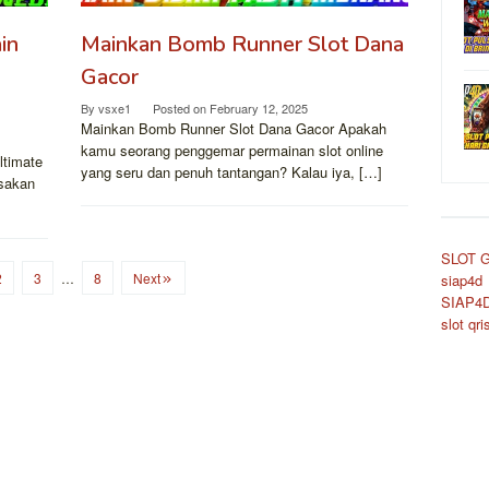
in
Mainkan Bomb Runner Slot Dana
Gacor
By
vsxe1
Posted on
February 12, 2025
Mainkan Bomb Runner Slot Dana Gacor Apakah
kamu seorang penggemar permainan slot online
ltimate
yang seru dan penuh tantangan? Kalau iya, […]
asakan
SLOT 
2
3
…
8
Next
siap4d
SIAP4
slot qri