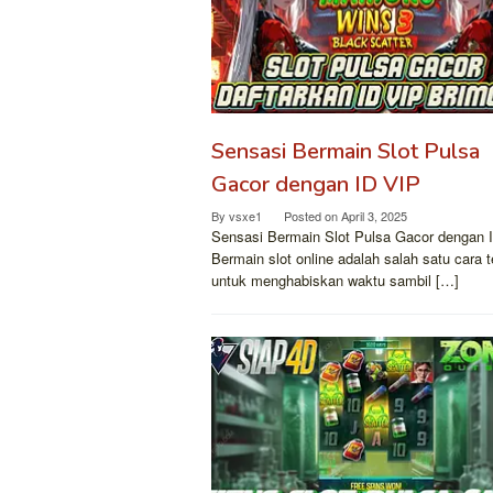
Sensasi Bermain Slot Pulsa
Gacor dengan ID VIP
By
vsxe1
Posted on
April 3, 2025
Sensasi Bermain Slot Pulsa Gacor dengan 
Bermain slot online adalah salah satu cara t
untuk menghabiskan waktu sambil […]