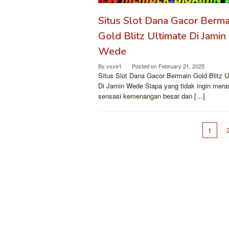
Situs Slot Dana Gacor Berma
Gold Blitz Ultimate Di Jamin
Wede
By
vsxe1
Posted on
February 21, 2025
Situs Slot Dana Gacor Bermain Gold Blitz U
Di Jamin Wede Siapa yang tidak ingin mer
sensasi kemenangan besar dan […]
1