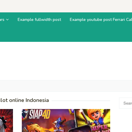
ars
Example fullwidth post
Example youtube post Ferrari Cal
slot online Indonesia
Search
for: