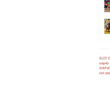
SLOT 
siap4d
SIAP4
slot qri