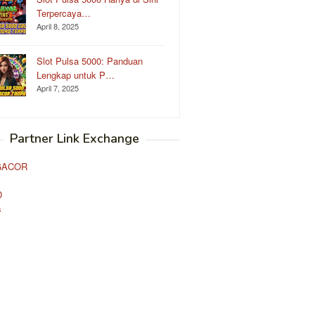
Terpercaya…
April 8, 2025
Slot Pulsa 5000: Panduan
Lengkap untuk P…
April 7, 2025
Partner Link Exchange
GACOR
D
s