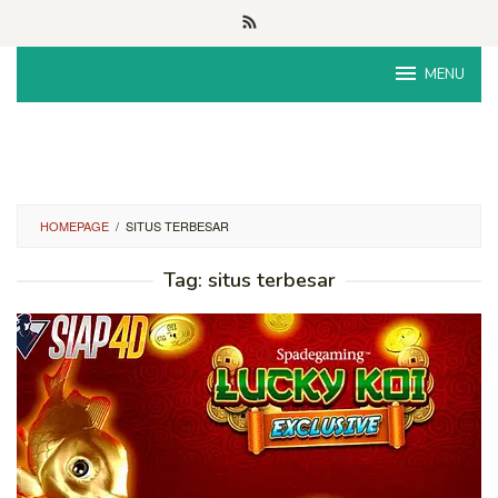
Skip
to
content
MENU
HOMEPAGE
/
SITUS TERBESAR
Tag:
situs terbesar