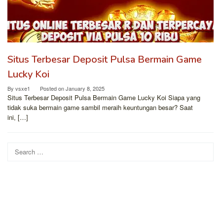
Situs Terbesar Deposit Pulsa Bermain Game
Lucky Koi
By
vsxe1
Posted on
January 8, 2025
Situs Terbesar Deposit Pulsa Bermain Game Lucky Koi Siapa yang
tidak suka bermain game sambil meraih keuntungan besar? Saat
ini, […]
Search
for: