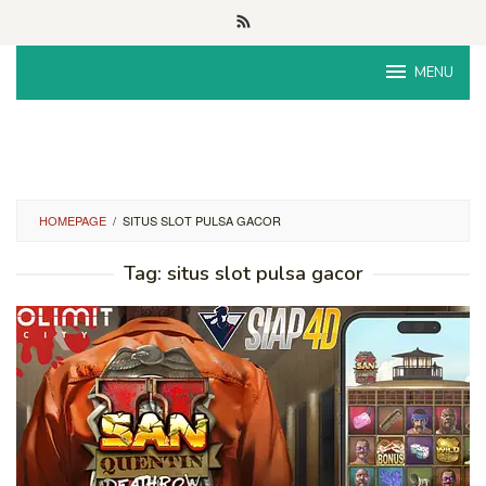
Skip
to
content
MENU
HOMEPAGE
/
SITUS SLOT PULSA GACOR
Tag:
situs slot pulsa gacor