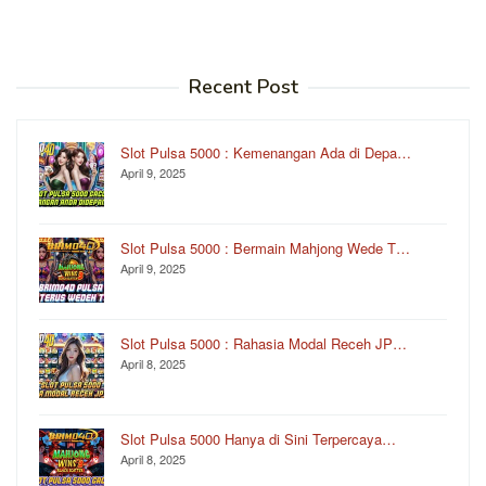
Recent Post
Slot Pulsa 5000 : Kemenangan Ada di Depa…
April 9, 2025
Slot Pulsa 5000 : Bermain Mahjong Wede T…
April 9, 2025
Slot Pulsa 5000 : Rahasia Modal Receh JP…
April 8, 2025
Slot Pulsa 5000 Hanya di Sini Terpercaya…
April 8, 2025