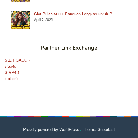
Slot Pulsa 5000: Panduan Lengkap untuk P…
April 7, 2025
Partner Link Exchange
SLOT GACOR
siap4d
SIAP4D
slot qris
Proudly powered by WordPress
/
Theme: Superfast