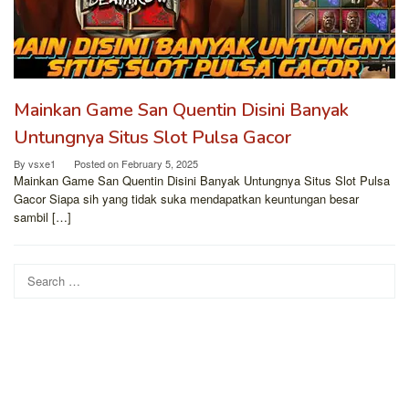
Mainkan Game San Quentin Disini Banyak
Untungnya Situs Slot Pulsa Gacor
By
vsxe1
Posted on
February 5, 2025
Mainkan Game San Quentin Disini Banyak Untungnya Situs Slot Pulsa
Gacor Siapa sih yang tidak suka mendapatkan keuntungan besar
sambil […]
Search
for: