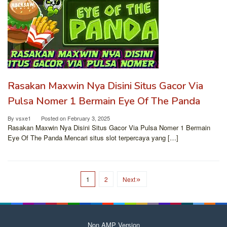
Rasakan Maxwin Nya Disini Situs Gacor Via
Pulsa Nomer 1 Bermain Eye Of The Panda
By
vsxe1
Posted on
February 3, 2025
Rasakan Maxwin Nya Disini Situs Gacor Via Pulsa Nomer 1 Bermain
Eye Of The Panda Mencari situs slot terpercaya yang […]
1
2
Next
Non AMP Version