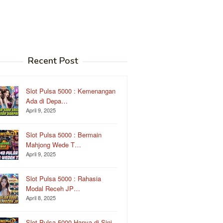
Recent Post
Slot Pulsa 5000 : Kemenangan
Ada di Depa…
April 9, 2025
Slot Pulsa 5000 : Bermain
Mahjong Wede T…
April 9, 2025
Slot Pulsa 5000 : Rahasia
Modal Receh JP…
April 8, 2025
Slot Pulsa 5000 Hanya di Sini