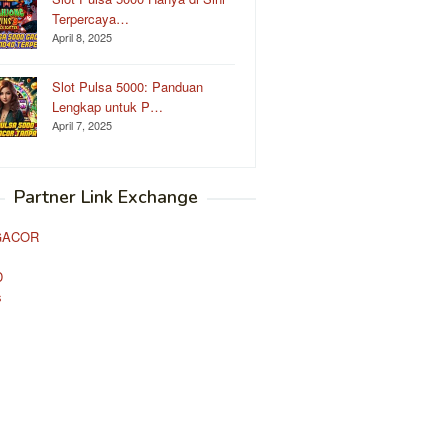
Terpercaya…
April 8, 2025
Slot Pulsa 5000: Panduan
Lengkap untuk P…
April 7, 2025
Partner Link Exchange
GACOR
D
s