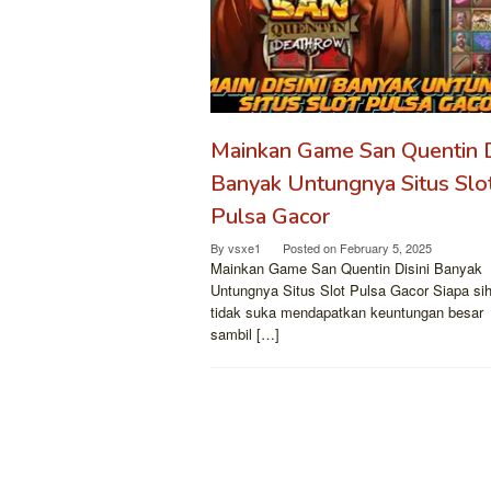
Mainkan Game San Quentin D
Banyak Untungnya Situs Slo
Pulsa Gacor
By
vsxe1
Posted on
February 5, 2025
Mainkan Game San Quentin Disini Banyak
Untungnya Situs Slot Pulsa Gacor Siapa si
tidak suka mendapatkan keuntungan besar
sambil […]