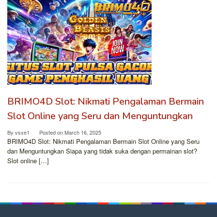
BRIMO4D Slot: Nikmati Pengalaman Bermain
Slot Online yang Seru dan Menguntungkan
By
vsxe1
Posted on
March 16, 2025
BRIMO4D Slot: Nikmati Pengalaman Bermain Slot Online yang Seru
dan Menguntungkan Siapa yang tidak suka dengan permainan slot?
Slot online […]