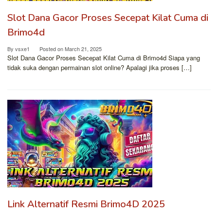
Slot Dana Gacor Proses Secepat Kilat Cuma di
Brimo4d
By
vsxe1
Posted on
March 21, 2025
Slot Dana Gacor Proses Secepat Kilat Cuma di Brimo4d Siapa yang
tidak suka dengan permainan slot online? Apalagi jika proses […]
Link Alternatif Resmi Brimo4D 2025