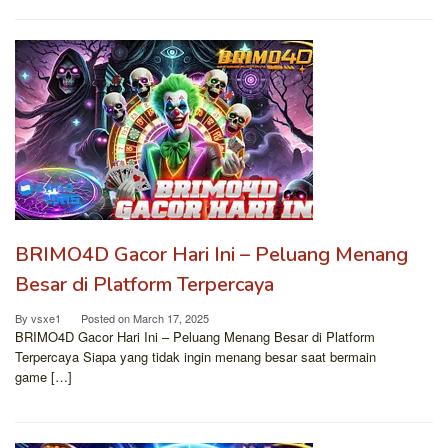
BRIMO4D Gacor Hari Ini – Peluang Menang
Besar di Platform Terpercaya
By
vsxe1
Posted on
March 17, 2025
BRIMO4D Gacor Hari Ini – Peluang Menang Besar di Platform
Terpercaya Siapa yang tidak ingin menang besar saat bermain
game […]