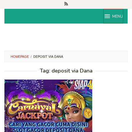
Skip
to
content
MENU
HOMEPAGE
/
DEPOSIT VIA DANA
Tag:
deposit via Dana