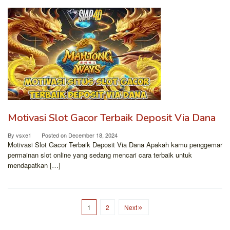
Motivasi Slot Gacor Terbaik Deposit Via Dana
By
vsxe1
Posted on
December 18, 2024
Motivasi Slot Gacor Terbaik Deposit Via Dana Apakah kamu penggemar
permainan slot online yang sedang mencari cara terbaik untuk
mendapatkan […]
1
2
Next