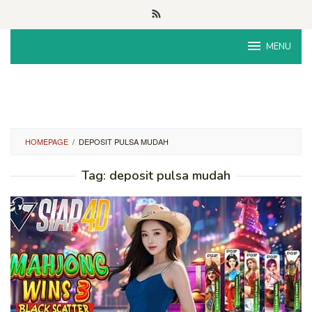
Skip
to
content
MENU
HOMEPAGE
/
DEPOSIT PULSA MUDAH
Tag:
deposit pulsa mudah