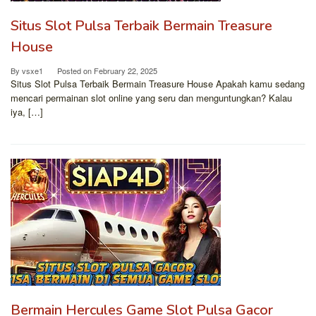
Situs Slot Pulsa Terbaik Bermain Treasure
House
By
vsxe1
Posted on
February 22, 2025
Situs Slot Pulsa Terbaik Bermain Treasure House Apakah kamu sedang
mencari permainan slot online yang seru dan menguntungkan? Kalau
iya, […]
Bermain Hercules Game Slot Pulsa Gacor