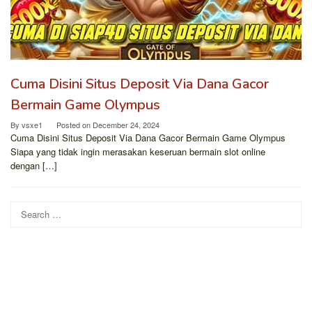
Cuma Disini Situs Deposit Via Dana Gacor
Bermain Game Olympus
By
vsxe1
Posted on
December 24, 2024
Cuma Disini Situs Deposit Via Dana Gacor Bermain Game Olympus
Siapa yang tidak ingin merasakan keseruan bermain slot online
dengan […]
Search
for: