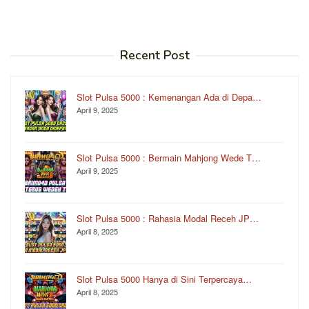
Recent Post
Slot Pulsa 5000 : Kemenangan Ada di Depa…
April 9, 2025
Slot Pulsa 5000 : Bermain Mahjong Wede T…
April 9, 2025
Slot Pulsa 5000 : Rahasia Modal Receh JP…
April 8, 2025
Slot Pulsa 5000 Hanya di Sini Terpercaya…
April 8, 2025