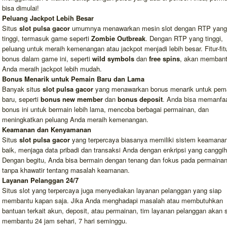
bisa dimulai!
Peluang Jackpot Lebih Besar
Situs
slot pulsa gacor
umumnya menawarkan mesin slot dengan RTP yang 
tinggi, termasuk game seperti
Zombie Outbreak
. Dengan RTP yang tinggi,
peluang untuk meraih kemenangan atau jackpot menjadi lebih besar. Fitur-fit
bonus dalam game ini, seperti
wild symbols
dan
free spins
, akan memban
Anda meraih jackpot lebih mudah.
Bonus Menarik untuk Pemain Baru dan Lama
Banyak situs
slot pulsa gacor
yang menawarkan bonus menarik untuk pem
baru, seperti
bonus new member
dan
bonus deposit
. Anda bisa memanfa
bonus ini untuk bermain lebih lama, mencoba berbagai permainan, dan
meningkatkan peluang Anda meraih kemenangan.
Keamanan dan Kenyamanan
Situs
slot pulsa gacor
yang terpercaya biasanya memiliki sistem keamana
baik, menjaga data pribadi dan transaksi Anda dengan enkripsi yang canggih
Dengan begitu, Anda bisa bermain dengan tenang dan fokus pada permaina
tanpa khawatir tentang masalah keamanan.
Layanan Pelanggan 24/7
Situs slot yang terpercaya juga menyediakan layanan pelanggan yang siap
membantu kapan saja. Jika Anda menghadapi masalah atau membutuhkan
bantuan terkait akun, deposit, atau permainan, tim layanan pelanggan akan 
membantu 24 jam sehari, 7 hari seminggu.