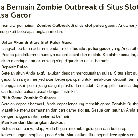
ra Bermain
Zombie Outbreak
di Situs
Slo
lsa Gacor
 memulai permainan
Zombie Outbreak
di situs
slot pulsa gacor
, Anda hany
 mengikuti beberapa langkah mudah:
Daftar Akun di Situs Slot Pulsa Gacor
Langkah pertama adalah mendaftar di situs
slot pulsa gacor
yang Anda pili
Proses pendaftaran umumnya sangat cepat dan mudah. Setelah mendaftar,
akan mendapatkan akun yang siap digunakan untuk bermain.
Deposit Pulsa
Setelah akun Anda aktif, lakukan deposit menggunakan pulsa. Situs
slot pu
gacor
biasanya menyediakan beberapa opsi untuk melakukan deposit, term
menggunakan pulsa yang sangat praktis dan mudah. Cukup pilih nominal de
dan transfer pulsa sesuai dengan instruksi.
Pilih Game Zombie Outbreak
Setelah deposit berhasil, Anda dapat langsung memilih game
Zombie Outbr
Masuk ke menu permainan dan cari game slot ini. Sesuaikan taruhan Anda 
dengan anggaran dan selamat bermain!
Mainkan dan Menangkan Jackpot
Setelah semuanya siap, Anda tinggal memutar gulungan dan berharap
keberuntungan berpihak pada Anda. Manfaatkan fitur seperti
free spins
dan