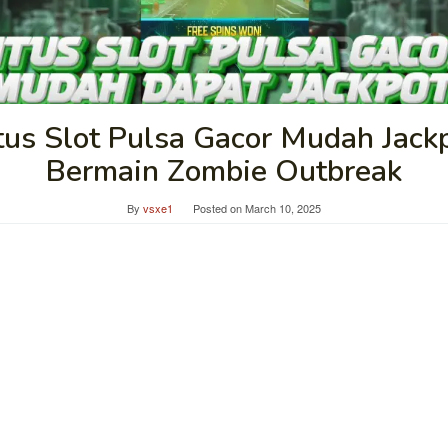
tus Slot Pulsa Gacor Mudah Jack
Bermain Zombie Outbreak
By
vsxe1
Posted on
March 10, 2025