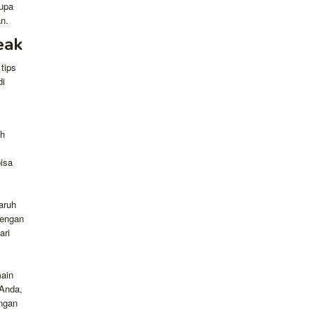
upa
n.
eak
tips
di
ih
bisa
aruh
dengan
ari
ain
 Anda,
ngan