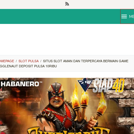
M
OMEPAGE
/
SLOT PULSA
/
SITUS SLOT AMAN DAN TERPERCAYA BERMAIN GAME
GGLENAUT DEPOSIT PULSA 10RIBU