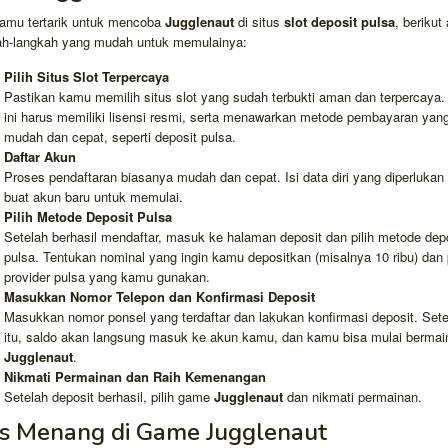
kamu tertarik untuk mencoba
Jugglenaut
di situs
slot deposit pulsa
, berikut
ah-langkah yang mudah untuk memulainya:
Pilih Situs Slot Terpercaya
Pastikan kamu memilih situs slot yang sudah terbukti aman dan terpercaya.
ini harus memiliki lisensi resmi, serta menawarkan metode pembayaran yan
mudah dan cepat, seperti deposit pulsa.
Daftar Akun
Proses pendaftaran biasanya mudah dan cepat. Isi data diri yang diperlukan
buat akun baru untuk memulai.
Pilih Metode Deposit Pulsa
Setelah berhasil mendaftar, masuk ke halaman deposit dan pilih metode dep
pulsa. Tentukan nominal yang ingin kamu depositkan (misalnya 10 ribu) dan p
provider pulsa yang kamu gunakan.
Masukkan Nomor Telepon dan Konfirmasi Deposit
Masukkan nomor ponsel yang terdaftar dan lakukan konfirmasi deposit. Sete
itu, saldo akan langsung masuk ke akun kamu, dan kamu bisa mulai bermai
Jugglenaut
.
Nikmati Permainan dan Raih Kemenangan
Setelah deposit berhasil, pilih game
Jugglenaut
dan nikmati permainan.
ps Menang di Game Jugglenaut