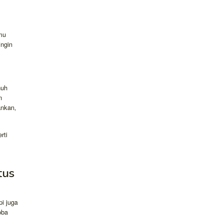
mu
ingin
nuh
n
ankan,
rti
tus
i juga
oba