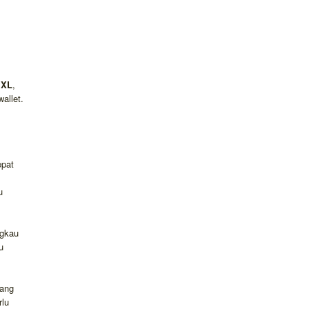
u
XL
,
allet.
epat
u
ngkau
u
yang
rlu