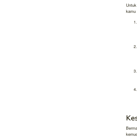
Untuk
kamu 
Ke
Berm
kemud