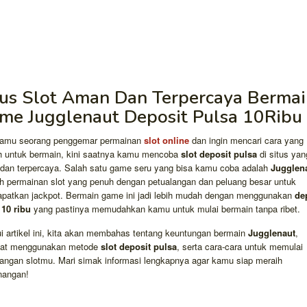
tus Slot Aman Dan Terpercaya Bermai
me Jugglenaut Deposit Pulsa 10Ribu
kamu seorang penggemar permainan
slot online
dan ingin mencari cara yang
 untuk bermain, kini saatnya kamu mencoba
slot deposit pulsa
di situs yan
dan terpercaya. Salah satu game seru yang bisa kamu coba adalah
Jugglen
h permainan slot yang penuh dengan petualangan dan peluang besar untuk
patkan jackpot. Bermain game ini jadi lebih mudah dengan menggunakan
de
 10 ribu
yang pastinya memudahkan kamu untuk mulai bermain tanpa ribet.
ui artikel ini, kita akan membahas tentang keuntungan bermain
Jugglenaut
,
at menggunakan metode
slot deposit pulsa
, serta cara-cara untuk memulai
langan slotmu. Mari simak informasi lengkapnya agar kamu siap meraih
angan!