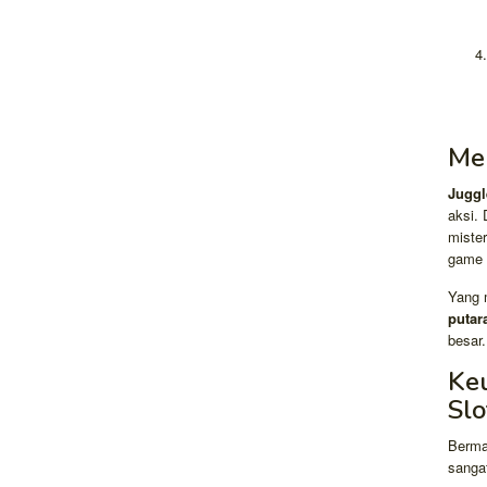
Me
Juggl
aksi.
miste
game 
Yang
putar
besar.
Keu
Slo
Berm
sanga