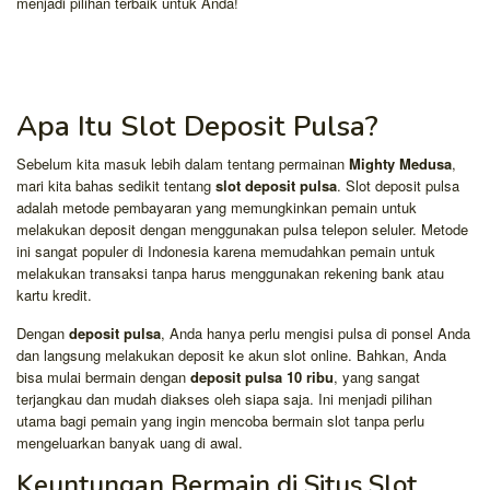
menjadi pilihan terbaik untuk Anda!
Apa Itu Slot Deposit Pulsa?
Sebelum kita masuk lebih dalam tentang permainan
Mighty Medusa
,
mari kita bahas sedikit tentang
slot deposit pulsa
. Slot deposit pulsa
adalah metode pembayaran yang memungkinkan pemain untuk
melakukan deposit dengan menggunakan pulsa telepon seluler. Metode
ini sangat populer di Indonesia karena memudahkan pemain untuk
melakukan transaksi tanpa harus menggunakan rekening bank atau
kartu kredit.
Dengan
deposit pulsa
, Anda hanya perlu mengisi pulsa di ponsel Anda
dan langsung melakukan deposit ke akun slot online. Bahkan, Anda
bisa mulai bermain dengan
deposit pulsa 10 ribu
, yang sangat
terjangkau dan mudah diakses oleh siapa saja. Ini menjadi pilihan
utama bagi pemain yang ingin mencoba bermain slot tanpa perlu
mengeluarkan banyak uang di awal.
Keuntungan Bermain di Situs Slot