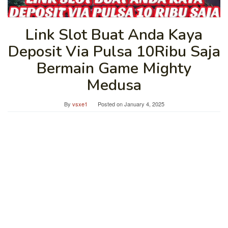
Link Slot Buat Anda Kaya
Deposit Via Pulsa 10Ribu Saja
Bermain Game Mighty
Medusa
By
vsxe1
Posted on
January 4, 2025