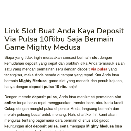
Link Slot Buat Anda Kaya Deposit
Via Pulsa 10Ribu Saja Bermain
Game Mighty Medusa
Siapa yang tidak ingin merasakan sensasi bermain
slot
dengan
kemudahan deposit yang cepat dan praktis? Jika Anda termasuk salah
satu yang mencari permainan seru dengan deposit
via pulsa
yang
terjangkau, maka Anda berada di tempat yang tepat! Kini Anda bisa
bermain
Mighty Medusa
, game slot yang menarik dan penuh kejutan,
hanya dengan
deposit pulsa 10 ribu
saja!
Dengan metode
deposit pulsa
, Anda bisa menikmati permainan
slot
online
tanpa harus repot menggunakan transfer bank atau kartu kredit.
Cukup dengan mengisi pulsa di ponsel Anda, langsung bermain dan
meraih peluang besar untuk menang. Nah, di artikel ini, kami akan
mengulas tentang bagaimana cara bermain di situs slot gacor,
keuntungan
slot deposit pulsa
, serta mengapa
Mighty Medusa
bisa