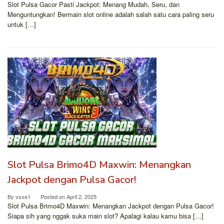
Slot Pulsa Gacor Pasti Jackpot: Menang Mudah, Seru, dan
Menguntungkan! Bermain slot online adalah salah satu cara paling seru
untuk […]
Slot Pulsa Brimo4D Maxwin: Menangkan
Jackpot dengan Pulsa Gacor!
By
vsxe1
Posted on
April 2, 2025
Slot Pulsa Brimo4D Maxwin: Menangkan Jackpot dengan Pulsa Gacor!
Siapa sih yang nggak suka main slot? Apalagi kalau kamu bisa […]