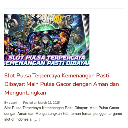
Slot Pulsa Terpercaya Kemenangan Pasti
Dibayar: Main Pulsa Gacor dengan Aman dan
Menguntungkan
By
vsxe1
Posted on
March 22, 2025
Slot Pulsa Terpercaya Kemenangan Pasti Dibayar: Main Pulsa Gacor
dengan Aman dan Menguntungkan Hai, teman-teman penggemar game
slot di Indonesia! […]