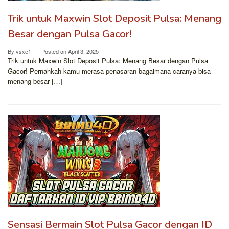
Trik untuk Maxwin Slot Deposit Pulsa: Menang
Besar dengan Pulsa Gacor!
By
vsxe1
Posted on
April 3, 2025
Trik untuk Maxwin Slot Deposit Pulsa: Menang Besar dengan Pulsa
Gacor! Pernahkah kamu merasa penasaran bagaimana caranya bisa
menang besar […]
Sensasi Bermain Slot Pulsa Gacor dengan ID